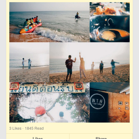
·
3
Likes
1845 Read
Likes
Share