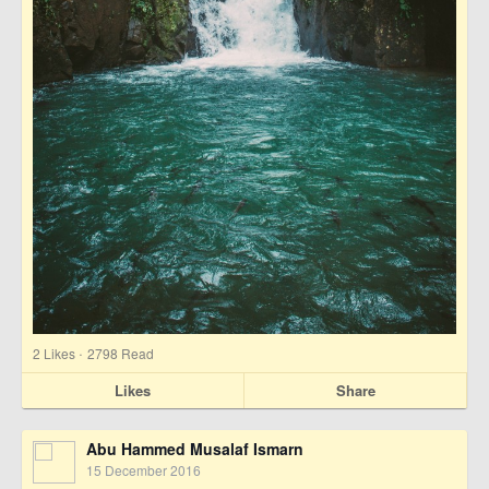
·
2
Likes
2798 Read
Likes
Share
Abu Hammed Musalaf Ismarn
15 December 2016