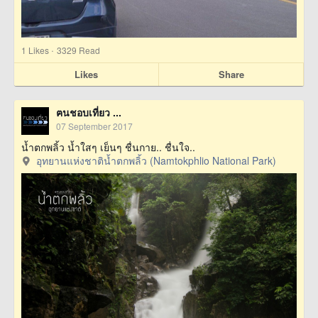
·
1
Likes
3329 Read
Likes
Share
ฅนชอบเที่ยว ...
07 September 2017
น้ำตกพลิ้ว น้ำใสๆ เย็นๆ ชื่นกาย.. ชื่นใจ..
อุทยานแห่งชาติน้ำตกพลิ้ว (Namtokphlio National Park)