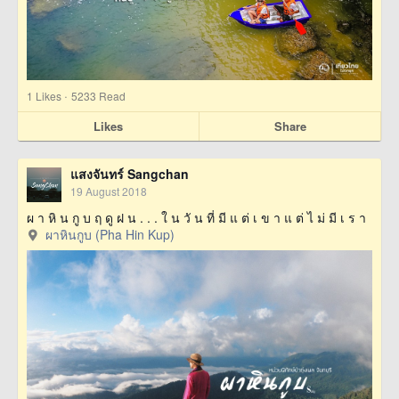
·
1
Likes
5233 Read
Likes
Share
แสงจันทร์ Sangchan
19 August 2018
ผ า หิ น กู บ ฤ ดู ฝ น . . . ใ น วั น ที่ มี แ ต่ เ ข า แ ต่ ไ ม่ มี เ ร า
ผาหินกูบ (Pha Hin Kup)