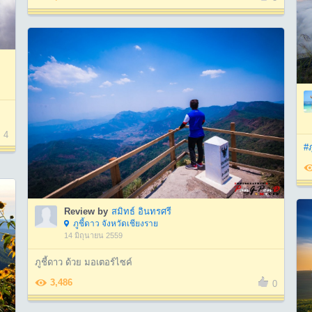
4
#ภ
Review by
สมิทธ์ อินทรศรี
ภูชี้ดาว จังหวัดเชียงราย
14 มิถุนายน 2559
ภูชี้ดาว ด้วย มอเตอร์ไซค์
3,486
0