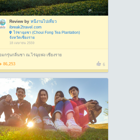
Review by
หนีงานไปเที่ยว
ibreak2travel.com
ไร่ชาฉุยชา (Choui Fong Tea Plantation)
จังหวัดเชียงราย
18 เมษายน 2559
มกรุ่นกลิ่นชา ณ.ไร่ฉุยฟง เชียงราย
86,253
6