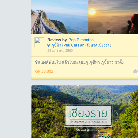
Review by
Pop Pimontha
ภูชี้ฟ้า (Phu Chi Fah) จังหวัดเชียงราย
28 มกราคม 2560
กำแบงค์พัน3ใบ แล้วไปตะลุย3ภู ภูชี้ฟ้า ภูชี้ดาว ผาตั้ง
33,992