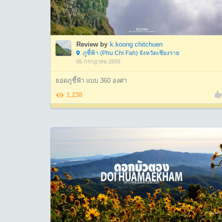
Review by
k.koong chitchuen
ภูชี้ฟ้า (Phu Chi Fah) จังหวัดเชียงราย
06 กรกฎาคม 2559
ยอดภูชี้ฟ้า เเบบ 360 องศา
1,238