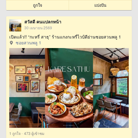
ถูกใจ
แบ่งปัน
สวัสดี คนแปลกหน้า
30 เมษายน 2569
เปิดแล้ว!! “กะหรี่ สาธุ” ร้านแกงกะหรี่ไวป์ดีย่านซอยสวนพลู 1
ซอยสวนพลู 1
·
1
ถูกใจ
473 ผู้เข้าชม