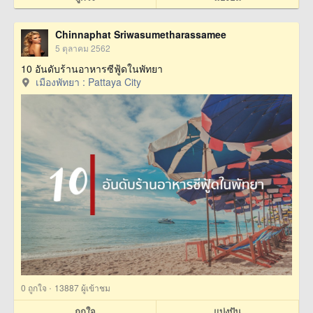
Chinnaphat Sriwasumetharassamee
5 ตุลาคม 2562
10 อันดับร้านอาหารซีฟู้ดในพัทยา
เมืองพัทยา : Pattaya City
·
0
ถูกใจ
13887 ผู้เข้าชม
ถูกใจ
แบ่งปัน