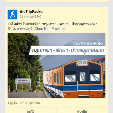
theTripPacker
31 ตุลาคม 2562
รถไฟสำหรับสายเที่ยว "กรุงเทพฯ - พัทยา - บ้านพลูตาหลวง"
จังหวัดชลบุรี (Chon Buri Province)
·
1
ถูกใจ
78100 ผู้เข้าชม
ถูกใจ
แบ่งปัน