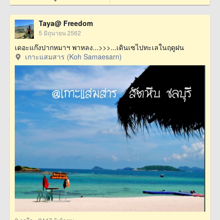
Taya@ Freedom
5 มิถุนายน 2562
เดอะแก๊งปากหมาฯ พาหลง...>>>...เดินเซไปทะเลในฤดูฝน
เกาะแสมสาร (Koh Samaesarn)