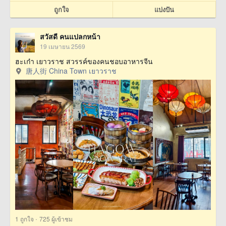
ถูกใจ
แบ่งปัน
สวัสดี คนแปลกหน้า
19 เมษายน 2569
ฮะเก๋า เยาวราช สวรรค์ของคนชอบอาหารจีน
唐人街 China Town เยาวราช
·
1
ถูกใจ
725 ผู้เข้าชม