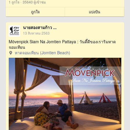
·
1
ถูกใจ
35640 ผู้เข้าชม
ถูกใจ
แบ่งปัน
นายสองสามก้าว ...
13 สิงหาคม 2563
Mövenpick Siam Na Jomtien Pattaya : วันดี๊ดีของเราริมหาด
จอมเทียน
หาดจอมเทียน (Jomtien Beach)