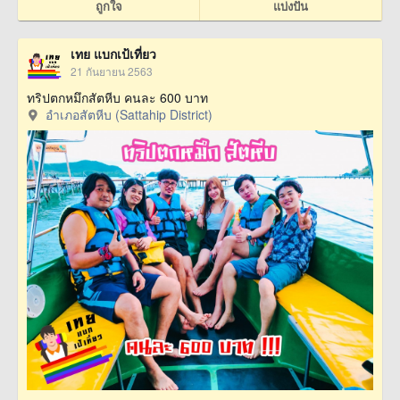
ถูกใจ
แบ่งปัน
เทย แบกเป้เที่ยว
21 กันยายน 2563
ทริปตกหมึกสัตหีบ คนละ 600 บาท
อำเภอสัตหีบ (Sattahip District)