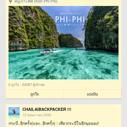
หมู่เกาะพีพี (Koh Phi Phi)
·
0
ถูกใจ
24287 ผู้เข้าชม
ถูกใจ
แบ่งปัน
CHAILAIBACKPACKER !!!
12 พฤษภาคม 2560
กระบี่..อีกครั้ง(และ..อีกครั้ง) : เที่ยวกระบี่ในอีกมุมมอง!