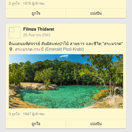
·
2
ถูกใจ
1576 ผู้เข้าชม
ถูกใจ
แบ่งปัน
Filmza Thidarat
26 กันยายน 2563
ดินแดนมหัศจรรย์ สัมผัสแห่งป่าไม้ สายธาร และชีวิต "สระมรกต"
สระมรกต-กระบี่ (Emerald Pool-Krabi)
·
3
ถูกใจ
1947 ผู้เข้าชม
ถูกใจ
แบ่งปัน