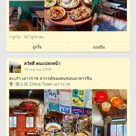
·
1
ถูกใจ
467 ผู้เข้าชม
ถูกใจ
แบ่งปัน
สวัสดี คนแปลกหน้า
19 เมษายน 2569
ฮะเก๋า เยาวราช สวรรค์ของคนชอบอาหารจีน
唐人街 China Town เยาวราช