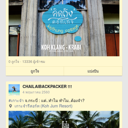
·
0
ถูกใจ
13336 ผู้เข้าชม
ถูกใจ
แบ่งปัน
CHAILAIBACKPACKER !!!
4 พฤษภาคม 2560
#เกาะจำ
จ.กระบี่ : แต่..ทำไม ทำไม..ต้องจำ?
เกาะจำรีสอร์ท (Koh Jum Resort)