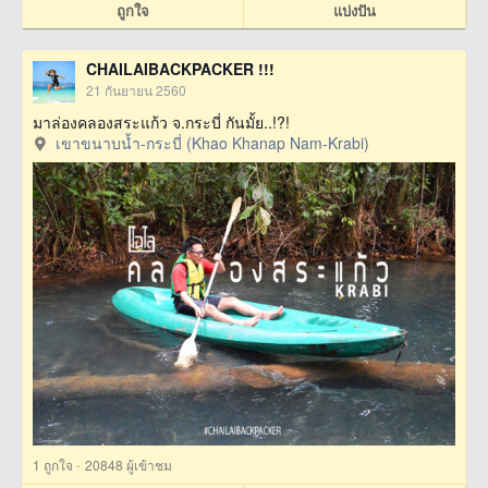
ถูกใจ
แบ่งปัน
CHAILAIBACKPACKER !!!
21 กันยายน 2560
มาล่องคลองสระแก้ว จ.กระบี่ กันมั้ย..!?!
เขาขนาบน้ำ-กระบี่ (Khao Khanap Nam-Krabi)
·
1
ถูกใจ
20848 ผู้เข้าชม