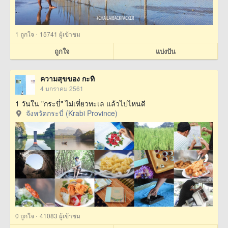
·
1
ถูกใจ
15741 ผู้เข้าชม
ถูกใจ
แบ่งปัน
ความสุขของ กะทิ
4 มกราคม 2561
1 วันใน "กระบี่" ไม่เที่ยวทะเล แล้วไปไหนดี
จังหวัดกระบี่ (Krabi Province)
·
0
ถูกใจ
41083 ผู้เข้าชม