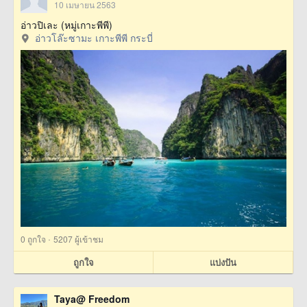
10 เมษายน 2563
อ่าวปิเละ (หมู่เกาะพีพี)
อ่าวโล๊ะซามะ เกาะพีพี กระบี่
·
0
ถูกใจ
5207 ผู้เข้าชม
ถูกใจ
แบ่งปัน
Taya@ Freedom