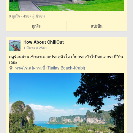
·
0
ถูกใจ
4987 ผู้เข้าชม
ถูกใจ
แบ่งปัน
How About ChillOut
1 มีนาคม 2561
ฤดูร้อนผ่านเข้ามาเคาะประตูหัวใจ เก็บกระเป๋าไป"ทะเลกระบี่"กัน
เถอะ
หาดไร่เลย์-กระบี่ (Railay Beach-Krabi)