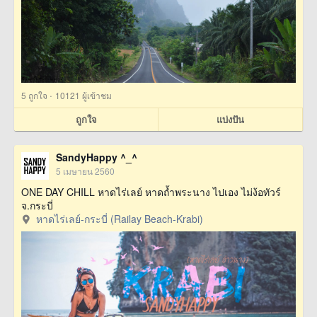
·
5
ถูกใจ
10121 ผู้เข้าชม
ถูกใจ
แบ่งปัน
SandyHappy ^_^
5 เมษายน 2560
ONE DAY CHILL หาดไร่เลย์ หาดถ้ำพระนาง ไปเอง ไม่ง้อทัวร์
จ.กระบี่
หาดไร่เลย์-กระบี่ (Railay Beach-Krabi)