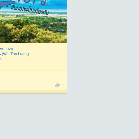
oveLove
ตร (Wat Tha Luang-
ตร
2