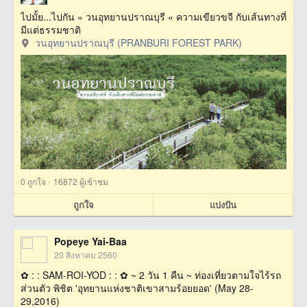
ไปมั้ย...ไปกัน » วนอุทยานปราณบุรี « ความเขียวขจี กับเส้นทางที่
มีแต่ธรรมชาติ
วนอุทยานปราณบุรี (PRANBURI FOREST PARK)
·
0
ถูกใจ
16872 ผู้เข้าชม
ถูกใจ
แบ่งปัน
Popeye Yai-Baa
20 สิงหาคม 2560
✿ : : SAM-ROI-YOD : : ✿ ~ 2 วัน 1 คืน ~ ท่องเที่ยวตามใจไร้รถ
ส่วนตัว พิชิต 'อุทยานแห่งชาติเขาสามร้อยยอด' (May 28-
29,2016)