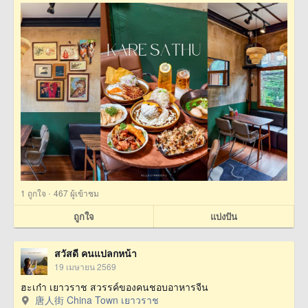
·
1
ถูกใจ
467 ผู้เข้าชม
ถูกใจ
แบ่งปัน
สวัสดี คนแปลกหน้า
19 เมษายน 2569
ฮะเก๋า เยาวราช สวรรค์ของคนชอบอาหารจีน
唐人街 China Town เยาวราช