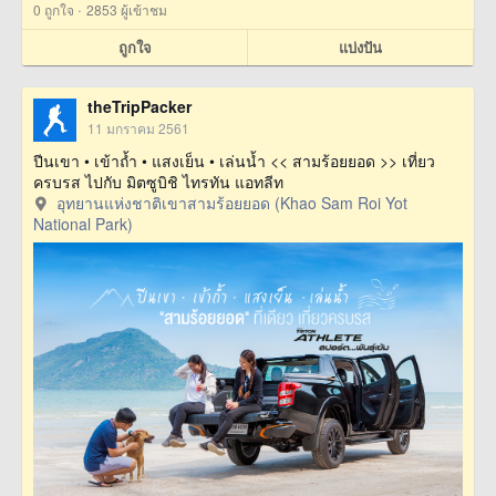
·
0
ถูกใจ
2853 ผู้เข้าชม
ถูกใจ
แบ่งปัน
theTripPacker
11 มกราคม 2561
ปีนเขา • เข้าถ้ำ • แสงเย็น • เล่นน้ำ << สามร้อยยอด >> เที่ยว
ครบรส ไปกับ มิตซูบิชิ ไทรทัน แอทลีท
อุทยานแห่งชาติเขาสามร้อยยอด (Khao Sam Roi Yot
National Park)