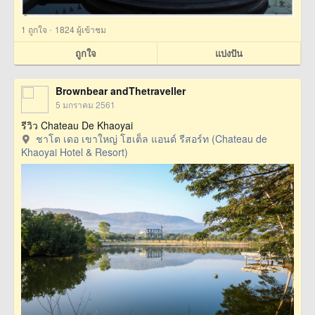
·
1
ถูกใจ
1824 ผู้เข้าชม
ถูกใจ
แบ่งปัน
Brownbear andThetraveller
5 มกราคม 2561
รีวิว Chateau De Khaoyai
ชาโต เดอ เขาใหญ่ โฮเต็ล แอนด์ รีสอร์ท (Chateau de
Khaoyai Hotel & Resort)