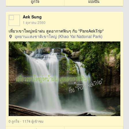
ถูกใจ
แบ่งปัน
Aek Sung
1 ตุลาคม 2560
เที่ยวเขาใหญ่หน้าฝน สูดอากาศฟินๆ กับ "PareAekTrip"
อุทยานแห่งชาติเขาใหญ่ (Khao Yai National Park)
·
0
ถูกใจ
1174 ผู้เข้าชม