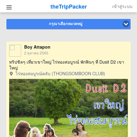
theTripPacker
เข้าสู่ระบบ
กรุณาเลือกหมวดหมู่
Boy Attapon
2 ตุลาคม 2565
ทริปชิลๆ เที่ยวเขาใหญ่ ไร่ทองสมบูรณ์ พักฟินๆ ที่ Dusit D2 เขา
ใหญ่
ไร่ทองสมบูรณ์คลับ (THONGSOMBOON CLUB)