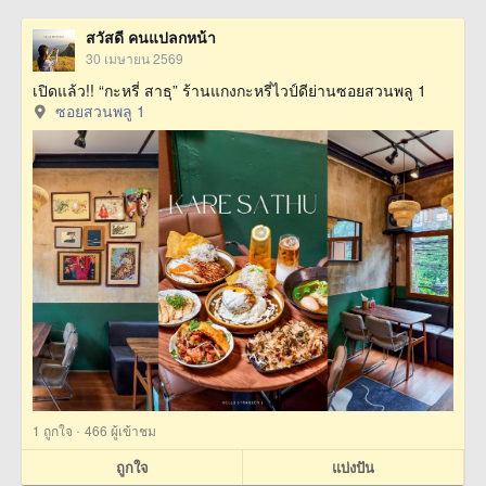
สวัสดี คนแปลกหน้า
30 เมษายน 2569
เปิดแล้ว!! “กะหรี่ สาธุ” ร้านแกงกะหรี่ไวป์ดีย่านซอยสวนพลู 1
ซอยสวนพลู 1
·
1
ถูกใจ
466 ผู้เข้าชม
ถูกใจ
แบ่งปัน