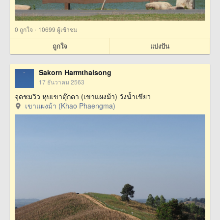
·
0
ถูกใจ
10699 ผู้เข้าชม
ถูกใจ
แบ่งปัน
Sakorn Harmthaisong
17 ธันวาคม 2563
จุดชมวิว หุบเขาตุ๊กตา (เขาแผงม้า) วังน้ำเขียว
เขาแผงม้า (Khao Phaengma)