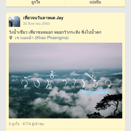
ถูกใจ
แบ่งปัน
เที่ยวจนวันลาหมด Jay
30 สิงหาคม 2560
วังน้ำเขียว เที่ยวชมหมอก หยอกวัวกระทิง ซิ่งไปน้ำตก
เขาแผงม้า (Khao Phaengma)
·
3
ถูกใจ
6774 ผู้เข้าชม