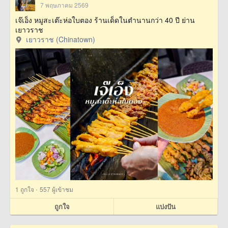
7 พฤษภาคม 2569
เจ๊เอ็ง หมูสะเต๊ะห่อใบตอง ร้านเด็ดในตำนานกว่า 40 ปี ย่าน
เยาวราช
เยาวราช (Chinatown)
·
1
ถูกใจ
557 ผู้เข้าชม
ถูกใจ
แบ่งปัน