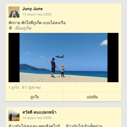
Juny June
15 พฤษภาคม 2569
พักกาย พักใจที่ภูเก็ต แบบไม่ลงเรือ
เมืองภูเก็ต
·
1
ถูกใจ
817 ผู้เข้าชม
ถูกใจ
แบ่งปัน
สวัสดี คนแปลกหน้า
14 พฤษภาคม 2569
ข้าวมันไก่เฮงเฮง สูตรสิงคโปร์.....ข้าวมันไก่เจ้าเด็ดย่าน