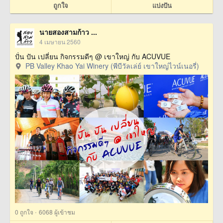
ถูกใจ
แบ่งปัน
นายสองสามก้าว ...
4 เมษายน 2560
ปั่น ปัน เปลี่ยน กิจกรรมดีๆ @ เขาใหญ่ กับ ACUVUE
PB Valley Khao Yai Winery (พีบีวัลเล่ย์ เขาใหญ่ไวน์เนอรี่)
·
0
ถูกใจ
6068 ผู้เข้าชม