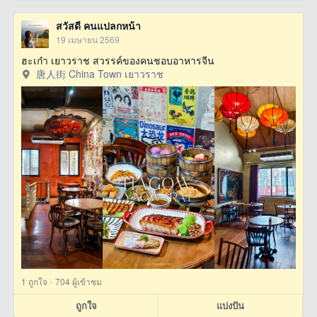
สวัสดี คนแปลกหน้า
19 เมษายน 2569
ฮะเก๋า เยาวราช สวรรค์ของคนชอบอาหารจีน
唐人街 China Town เยาวราช
·
1
ถูกใจ
704 ผู้เข้าชม
ถูกใจ
แบ่งปัน