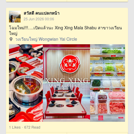
สวัสดี คนแปลกหน้า
25 Jun 2026 00:06
โฉมใหม่!!!….เปิดแล้วนะ Xing Xing Mala Shabu สาขาวงเวียน
ใหญ่
วงเวียนใหญ่ Wongwian Yai Circle
·
1
Likes
672 Read