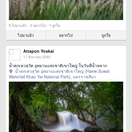
·
·
5
ไปมาแล้ว
0
อยากไป
1
ถูกใจ
ไปมาแล้ว
อยากไป
ถูกใจ
Attapon Yoskai
17 สิงหาคม 2560
น้ำตกเหวสุวัต อุทยานแห่งชาติเขาใหญ่ ในวันที่น้ำหลาก
น้ำตกเหวสุวัต อุทยานแห่งชาติเขาใหญ่ (Haew Suwat
Waterfall Khao Yai National Park), นครราชสีมา