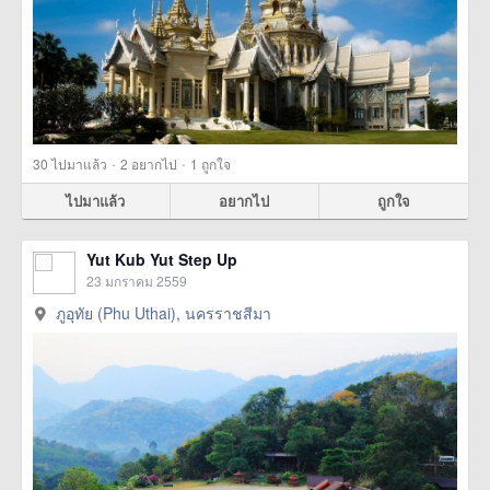
·
·
30
ไปมาแล้ว
2
อยากไป
1
ถูกใจ
ไปมาแล้ว
อยากไป
ถูกใจ
Yut Kub Yut Step Up
23 มกราคม 2559
ภูอุทัย (Phu Uthai), นครราชสีมา