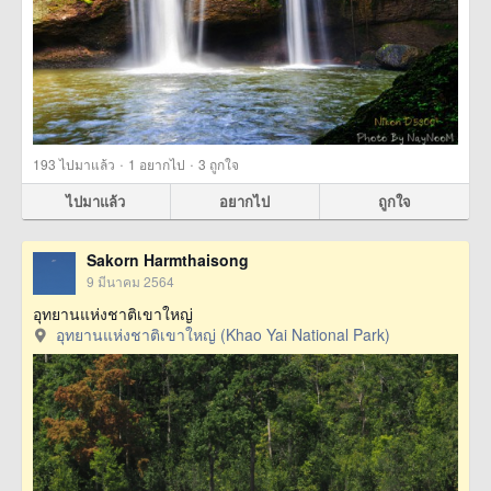
·
·
193
ไปมาแล้ว
1
อยากไป
3
ถูกใจ
ไปมาแล้ว
อยากไป
ถูกใจ
Sakorn Harmthaisong
9 มีนาคม 2564
อุทยานแห่งชาติเขาใหญ่
อุทยานแห่งชาติเขาใหญ่ (Khao Yai National Park)