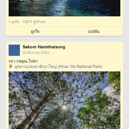
·
1
ถูกใจ
12471 ผู้เข้าชม
ถูกใจ
แบ่งปัน
Sakorn Harmthaisong
23 สิงหาคม 2564
เขา.รอคุณ.ไปหา
อุทยานแห่งชาติเขาใหญ่ (Khao Yai National Park)