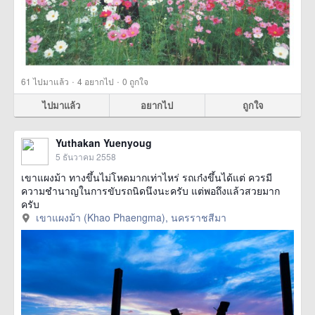
·
·
61
ไปมาแล้ว
4
อยากไป
0
ถูกใจ
ไปมาแล้ว
อยากไป
ถูกใจ
Yuthakan Yuenyoug
5 ธันวาคม 2558
เขาแผงม้า ทางขึ้นไม่โหดมากเท่าไหร่ รถเก๋งขึ้นได้แต่ ควรมี
ความชำนาญในการขับรถนิดนึงนะครับ แต่พอถึงแล้วสวยมาก
ครับ
เขาแผงม้า (Khao Phaengma), นครราชสีมา