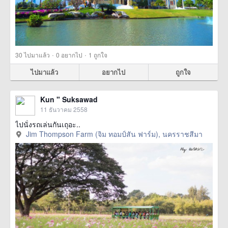
·
·
30
ไปมาแล้ว
0
อยากไป
1
ถูกใจ
ไปมาแล้ว
อยากไป
ถูกใจ
Kun " Suksawad
11 ธันวาคม 2558
ไปนั่งรถเล่นกันเถุอะ..
Jim Thompson Farm (จิม ทอมป์สัน ฟาร์ม), นครราชสีมา