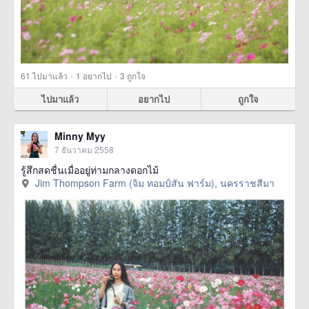
·
·
61
ไปมาแล้ว
1
อยากไป
3
ถูกใจ
ไปมาแล้ว
อยากไป
ถูกใจ
Minny Myy
7 ธันวาคม 2558
รู้สึกสดชื่นเมื่ออยู่ท่ามกลางดอกไม้
Jim Thompson Farm (จิม ทอมป์สัน ฟาร์ม), นครราชสีมา