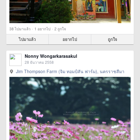
·
·
38
ไปมาแล้ว
1
อยากไป
2
ถูกใจ
ไปมาแล้ว
อยากไป
ถูกใจ
Nonny Wongarkarasakul
28 ธันวาคม 2558
Jim Thompson Farm (จิม ทอมป์สัน ฟาร์ม), นครราชสีมา