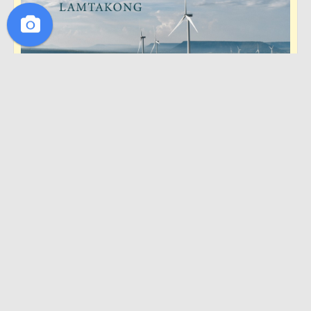
·
1
ถูกใจ
45411 ผู้เข้าชม
ถูกใจ
แบ่งปัน
numishiro Salangsing
13 พฤศจิกายน 2558
ส่งท้ายฤดูฝนหน่อย
น้ำตกเหวสุวัต อุทยานแห่งชาติเขาใหญ่ (Haew Suwat
Waterfall Khao Yai National Park), นครราชสีมา