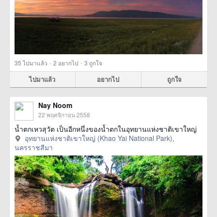
·
·
35
ไปมาแล้ว
2
อยากไป
3
ถูกใจ
ไปมาแล้ว
อยากไป
ถูกใจ
Nay Noom
22 พฤศจิกายน 2558
น้ำตกเหวสุวัต เป็นอีกหนึ่งของน้ำตกในอุทยานแห่งชาติเขาใหญ่
อุทยานแห่งชาติเขาใหญ่ (Khao Yai National Park),
นครราชสีมา