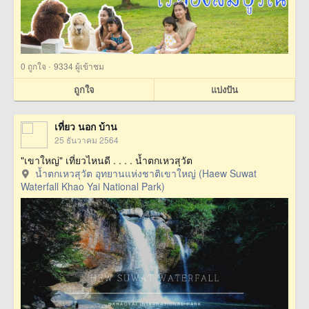
·
0
ถูกใจ
9334 ผู้เข้าชม
ถูกใจ
แบ่งปัน
เที่ยว นอก บ้าน
25 ธันวาคม 2564
"เขาใหญ่" เที่ยวไหนดี . . . . น้ำตกเหวสุวัต
น้ำตกเหวสุวัต อุทยานแห่งชาติเขาใหญ่ (Haew Suwat
Waterfall Khao Yai National Park)