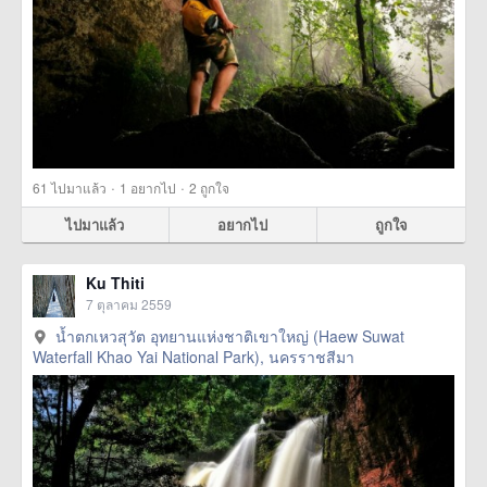
·
·
61
ไปมาแล้ว
1
อยากไป
2
ถูกใจ
ไปมาแล้ว
อยากไป
ถูกใจ
Ku Thiti
7 ตุลาคม 2559
น้ำตกเหวสุวัต อุทยานแห่งชาติเขาใหญ่ (Haew Suwat
Waterfall Khao Yai National Park), นครราชสีมา