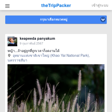
theTripPacker
เข้าสู่ระบบ
กรุณาเลือกหมวดหมู่
keapeeda panyakum
9 กุมภาพันธ์ 2567
หญ้า...ถ้าอยู่ถูกที่ถูกเวลาก็งดงามได้
อุทยานแห่งชาติเขาใหญ่ (Khao Yai National Park),
นครราชสีมา