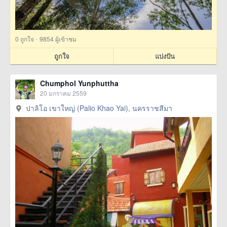
·
0
ถูกใจ
9854 ผู้เข้าชม
ถูกใจ
แบ่งปัน
Chumphol Yunphuttha
20 มกราคม 2559
ปาลิโอ เขาใหญ่ (Palio Khao Yai), นครราชสีมา