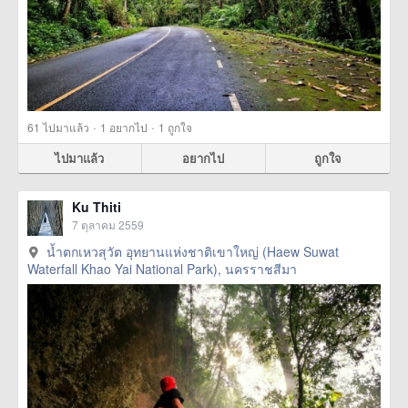
·
·
61
ไปมาแล้ว
1
อยากไป
1
ถูกใจ
ไปมาแล้ว
อยากไป
ถูกใจ
Ku Thiti
7 ตุลาคม 2559
น้ำตกเหวสุวัต อุทยานแห่งชาติเขาใหญ่ (Haew Suwat
Waterfall Khao Yai National Park), นครราชสีมา