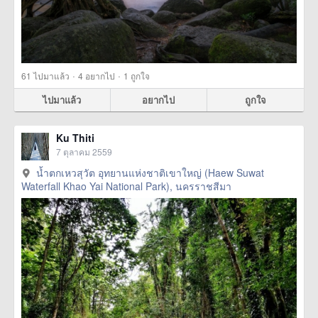
·
·
61
ไปมาแล้ว
4
อยากไป
1
ถูกใจ
ไปมาแล้ว
อยากไป
ถูกใจ
Ku Thiti
7 ตุลาคม 2559
น้ำตกเหวสุวัต อุทยานแห่งชาติเขาใหญ่ (Haew Suwat
Waterfall Khao Yai National Park), นครราชสีมา