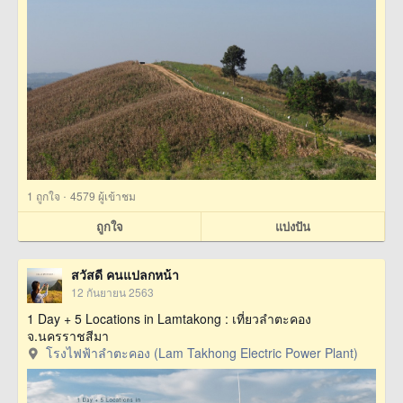
·
1
ถูกใจ
4579 ผู้เข้าชม
ถูกใจ
แบ่งปัน
สวัสดี คนแปลกหน้า
12 กันยายน 2563
1 Day + 5 Locations in Lamtakong : เที่ยวลำตะคอง
จ.นครราชสีมา
โรงไฟฟ้าลำตะคอง (Lam Takhong Electric Power Plant)