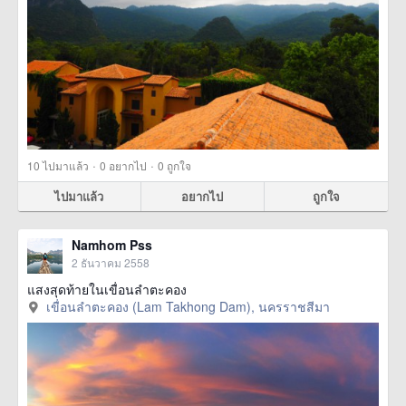
·
·
10
ไปมาแล้ว
0
อยากไป
0
ถูกใจ
ไปมาแล้ว
อยากไป
ถูกใจ
Namhom Pss
2 ธันวาคม 2558
แสงสุดท้ายในเขื่อนลำตะคอง
เขื่อนลำตะคอง (Lam Takhong Dam), นครราชสีมา