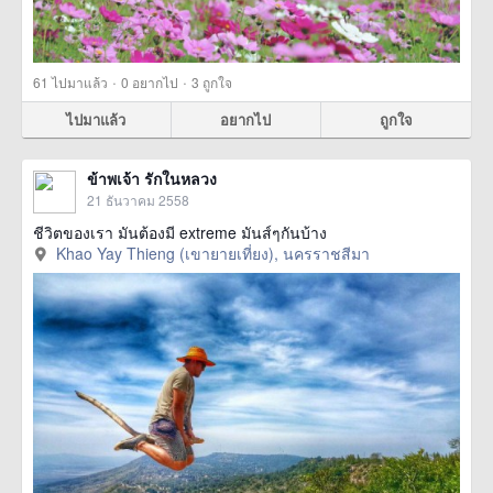
·
·
61
ไปมาแล้ว
0
อยากไป
3
ถูกใจ
ไปมาแล้ว
อยากไป
ถูกใจ
ข้าพเจ้า รักในหลวง
21 ธันวาคม 2558
ชีวิตของเรา มันต้องมี extreme มันส์ๆกันบ้าง
Khao Yay Thieng (เขายายเที่ยง), นครราชสีมา