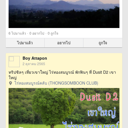
·
·
6
ไปมาแล้ว
0
อยากไป
0
ถูกใจ
ไปมาแล้ว
อยากไป
ถูกใจ
Boy Attapon
2 ตุลาคม 2565
ทริปชิลๆ เที่ยวเขาใหญ่ ไร่ทองสมบูรณ์ พักฟินๆ ที่ Dusit D2 เขา
ใหญ่
ไร่ทองสมบูรณ์คลับ (THONGSOMBOON CLUB)