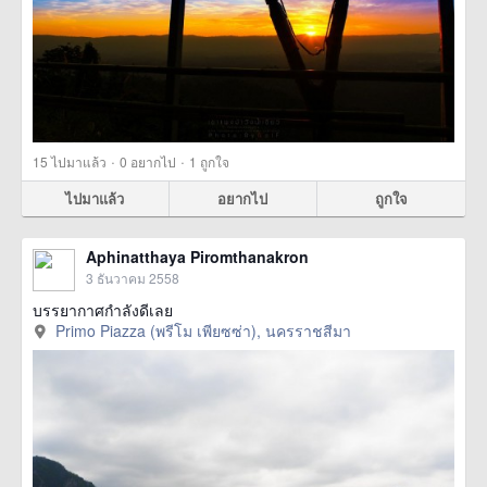
·
·
15
ไปมาแล้ว
0
อยากไป
1
ถูกใจ
ไปมาแล้ว
อยากไป
ถูกใจ
Aphinatthaya Piromthanakron
3 ธันวาคม 2558
บรรยากาศกำลังดีเลย
Primo Piazza (พรีโม เพียซซ่า), นครราชสีมา