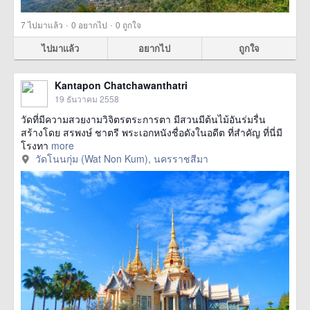
·
·
7
ไปมาแล้ว
0
อยากไป
0
ถูกใจ
ไปมาแล้ว
อยากไป
ถูกใจ
Kantapon Chatchawanthatri
19 ธันวาคม 2558
วัดที่มีความสวยงามวิจิตรตระการตา มีสวนมีต้นไม้อันร่มรื่น
สร้างโดย สรพงษ์ ชาตรี พระเอกหนังชื่อดังในอดีต ที่สำคัญ ที่นี่มี
โรงทา
more
วัดโนนกุ่ม (Wat Non Kum), นครราชสีมา