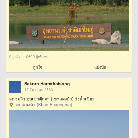
·
0
ถูกใจ
10699 ผู้เข้าชม
ถูกใจ
แบ่งปัน
Sakorn Harmthaisong
17 ธันวาคม 2563
จุดชมวิว หุบเขาตุ๊กตา (เขาแผงม้า) วังน้ำเขียว
เขาแผงม้า (Khao Phaengma)