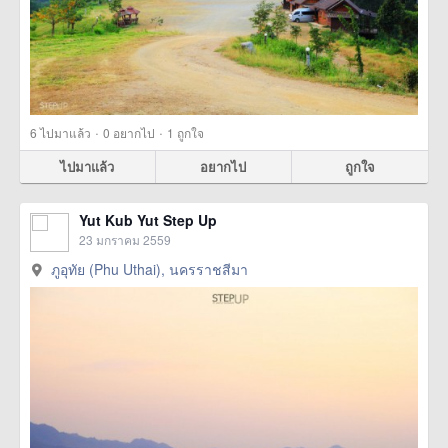
·
·
6
ไปมาแล้ว
0
อยากไป
1
ถูกใจ
ไปมาแล้ว
อยากไป
ถูกใจ
Yut Kub Yut Step Up
23 มกราคม 2559
ภูอุทัย (Phu Uthai), นครราชสีมา