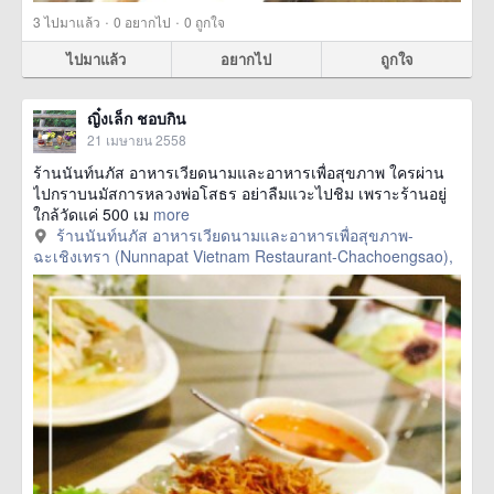
·
·
3
ไปมาแล้ว
0
อยากไป
0
ถูกใจ
ไปมาแล้ว
อยากไป
ถูกใจ
ญิ๋งเล็ก ชอบกิน
21 เมษายน 2558
ร้านนันท์นภัส อาหารเวียดนามและอาหารเพื่อสุขภาพ ใครผ่าน
ไปกราบนมัสการหลวงพ่อโสธร อย่าลืมแวะไปชิม เพราะร้านอยู่
ใกล้วัดแค่ 500 เม
more
ร้านนันท์นภัส อาหารเวียดนามและอาหารเพื่อสุขภาพ-
ฉะเชิงเทรา (Nunnapat Vietnam Restaurant-Chachoengsao),
ฉะเชิงเทรา