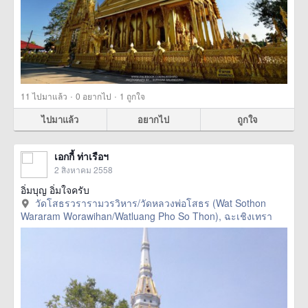
·
·
11
ไปมาแล้ว
0
อยากไป
1
ถูกใจ
ไปมาแล้ว
อยากไป
ถูกใจ
เอกกี้ ท่าเรือฯ
2 สิงหาคม 2558
อิ่มบุญ อิ่มใจครับ
วัดโสธรวรารามวรวิหาร/วัดหลวงพ่อโสธร (Wat Sothon
Wararam Worawihan/Watluang Pho So Thon), ฉะเชิงเทรา