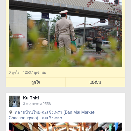
·
0
ถูกใจ
12537 ผู้เข้าชม
ถูกใจ
แบ่งปัน
Ku Thiti
3 พฤษภาคม 2558
ตลาดบ้านใหม่-ฉะเชิงเทรา (Ban Mai Market-
Chachoengsao) , ฉะเชิงเทรา