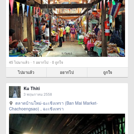
·
·
45
ไปมาแล้ว
1
อยากไป
0
ถูกใจ
ไปมาแล้ว
อยากไป
ถูกใจ
Ku Thiti
3 พฤษภาคม 2558
ตลาดบ้านใหม่-ฉะเชิงเทรา (Ban Mai Market-
Chachoengsao) , ฉะเชิงเทรา