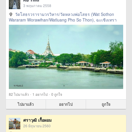
3 พฤษภาคม 2558
วัดโสธรวรารามวรวิหาร/วัดหลวงพ่อโสธร (Wat Sothon
Wararam Worawihan/Watluang Pho So Thon), ฉะเชิงเทรา
·
·
82
ไปมาแล้ว
1
อยากไป
0
ถูกใจ
ไปมาแล้ว
อยากไป
ถูกใจ
ศราวุฒิ เกื้อผอม
26 มิถุนายน 2560