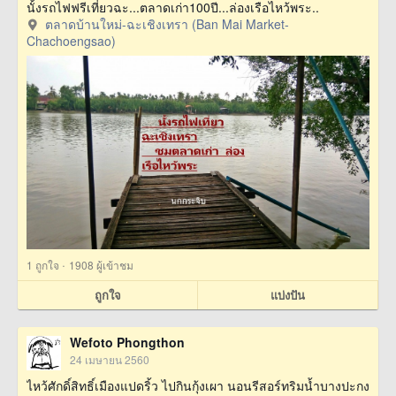
นั้งรถไฟฟรีเที่ยวฉะ...ตลาดเก่า100ปี...ล่องเรือไหว้พระ..
ตลาดบ้านใหม่-ฉะเชิงเทรา (Ban Mai Market-
Chachoengsao)
·
1
ถูกใจ
1908 ผู้เข้าชม
ถูกใจ
แบ่งปัน
Wefoto Phongthon
24 เมษายน 2560
ไหว้ศักดิ์สิทธิ์เมืองแปดริ้ว ไปกินกุ้งเผา นอนรีสอร์ทริมน้ำบางปะกง