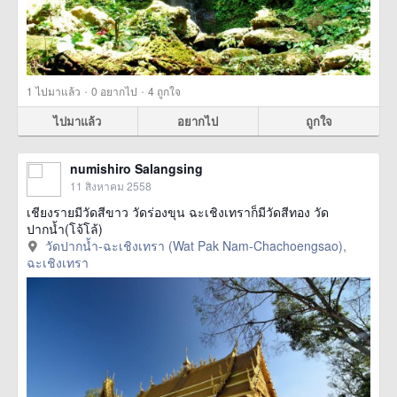
·
·
1
ไปมาแล้ว
0
อยากไป
4
ถูกใจ
ไปมาแล้ว
อยากไป
ถูกใจ
numishiro Salangsing
11 สิงหาคม 2558
เชียงรายมีวัดสีขาว วัดร่องขุน ฉะเชิงเทราก็มีวัดสีทอง วัด
ปากน้ำ(โจ้โล้)
วัดปากน้ำ-ฉะเชิงเทรา (Wat Pak Nam-Chachoengsao),
ฉะเชิงเทรา