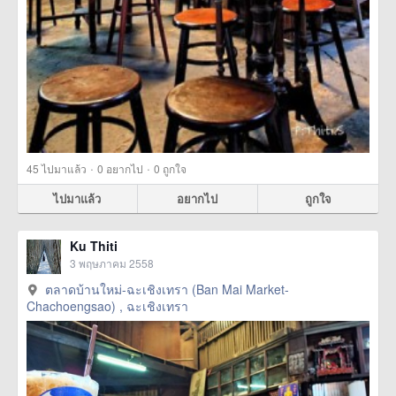
·
·
45
ไปมาแล้ว
0
อยากไป
0
ถูกใจ
ไปมาแล้ว
อยากไป
ถูกใจ
Ku Thiti
3 พฤษภาคม 2558
ตลาดบ้านใหม่-ฉะเชิงเทรา (Ban Mai Market-
Chachoengsao) , ฉะเชิงเทรา