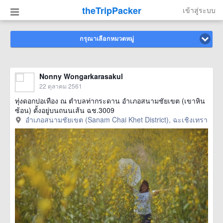
theTripPacker
เข้าสู่ระบบ
กรุณาเลือกหมวดหมู่
Nonny Wongarkarasakul
22 ตุลาคม 2561
ทุ่งดอกปอเทือง ณ ตำบลท่ากระดาน อำเภอสนามชัยเขต (เขาหิน
ซ้อน) ตั้งอยู่บนถนนเส้น ฉช.3009
อำเภอสนามชัยเขต (Sanam Chai Khet District), ฉะเชิงเทรา