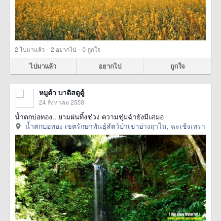
·
·
2
ไปมาแล้ว
2
อยากไป
0
ถูกใจ
ไปมาแล้ว
อยากไป
ถูกใจ
หมูต้า บาติสตูตู้
24 สิงหาคม 2558
น้ำตกบ่อทอง.. ยามฝนทิ้งช่วง ความชุ่มฉ่ำยังมีเสมอ
น้ำตกบ่อทอง เขตรักษาพันธุ์สัตว์ป่าเขาอ่างฤาไน, ฉะเชิงเทรา