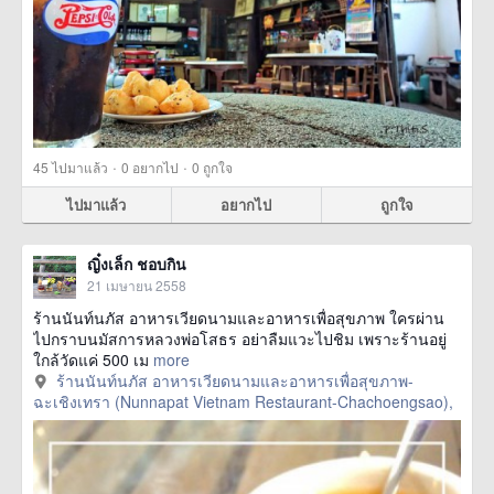
·
·
45
ไปมาแล้ว
0
อยากไป
0
ถูกใจ
ไปมาแล้ว
อยากไป
ถูกใจ
ญิ๋งเล็ก ชอบกิน
21 เมษายน 2558
ร้านนันท์นภัส อาหารเวียดนามและอาหารเพื่อสุขภาพ ใครผ่าน
ไปกราบนมัสการหลวงพ่อโสธร อย่าลืมแวะไปชิม เพราะร้านอยู่
ใกล้วัดแค่ 500 เม
more
ร้านนันท์นภัส อาหารเวียดนามและอาหารเพื่อสุขภาพ-
ฉะเชิงเทรา (Nunnapat Vietnam Restaurant-Chachoengsao),
ฉะเชิงเทรา