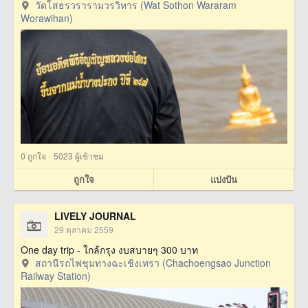
วัดโสธรวรารามวรวิหาร (Wat Sothon Wararam
Worawihan)
·
0
ถูกใจ
5023 ผู้เข้าชม
ถูกใจ
แบ่งปัน
LIVELY JOURNAL
29 ตุลาคม 2559
One day trip - ใกล้กรุง งบสบายๆ 300 บาท
สถานีรถไฟชุมทางฉะเชิงเทรา (Chachoengsao Junction
Railway Station)