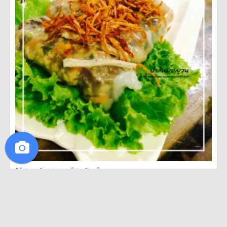
·
·
3
ไปมาแล้ว
1
อยากไป
0
ถูกใจ
ไปมาแล้ว
อยากไป
ถูกใจ
ญิ๋งเล็ก ชอบกิน
21 เมษายน 2558