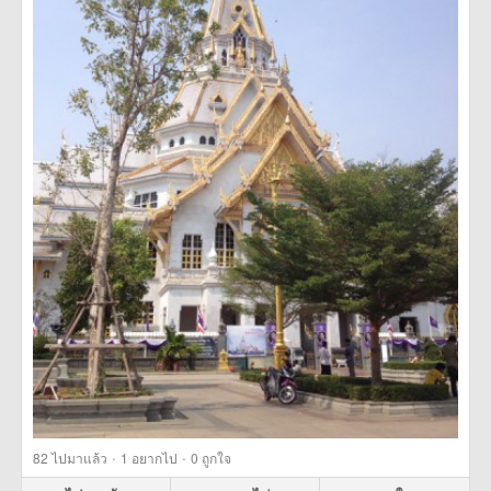
·
·
82
ไปมาแล้ว
1
อยากไป
0
ถูกใจ