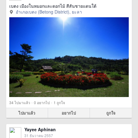
เบตง เมืองในหมอกและดอกไม้ สีสันชายแดนใต้
อำเภอเบตง (Betong District), ยะลา
·
·
34
ไปมาแล้ว
0
อยากไป
1
ถูกใจ
ไปมาแล้ว
อยากไป
ถูกใจ
Yayee Aphinan
31 ธันวาคม 2557