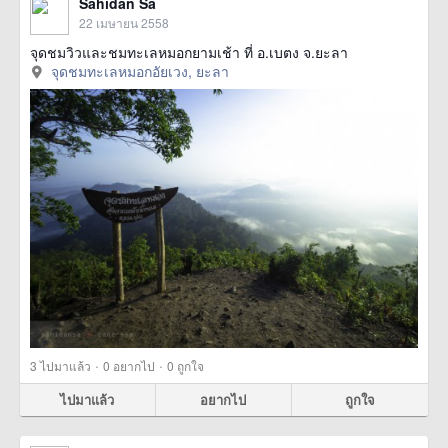
Sahidan Sa
22 เมษายน 2558
จุดชมวิวและชมทะเลหมอกยามเช้า ที่ อ.เบตง จ.ยะลา
จุดชมทะเลหมอกอัยเวง, ยะลา
·
·
3
ไปมาแล้ว
0
อยากไป
0
ถูกใจ
ไปมาแล้ว
อยากไป
ถูกใจ