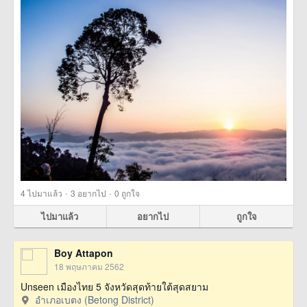
·
·
4
ไปมาแล้ว
3
อยากไป
0
ถูกใจ
ไปมาแล้ว
อยากไป
ถูกใจ
Boy Attapon
18 พฤษภาคม 2562
Unseen เมืองไทย 5 จังหวัดสุดท้ายใต้สุดสยาม
อำเภอเบตง (Betong District)