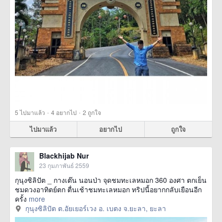
·
·
5
ไปมาแล้ว
4
อยากไป
2
ถูกใจ
ไปมาแล้ว
อยากไป
ถูกใจ
Blackhijab Nur
23 กุมภาพันธ์ 2559
กุนุงซิลิปัต _ กางเต๊น นอนป่า จุดชมทะเลหมอก 360 องศา ตกเย็น
ชมดวงอาทิตย์ตก ตื่นเช้าชมทะเลหมอก ทริปนี้อยากกลับเยือนอีก
ครั้ง
more
กุนุงซิลิปัต ต.อัยเยอร์เวง อ. เบตง จ.ยะลา, ยะลา