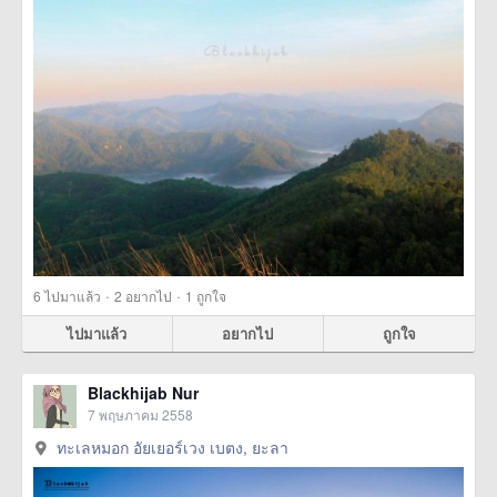
·
·
6
ไปมาแล้ว
2
อยากไป
1
ถูกใจ
ไปมาแล้ว
อยากไป
ถูกใจ
Blackhijab Nur
7 พฤษภาคม 2558
ทะเลหมอก อัยเยอร์เวง เบตง, ยะลา