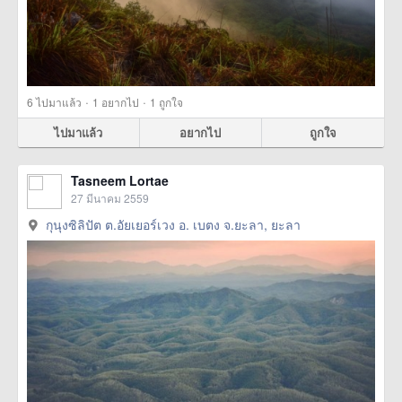
·
·
6
ไปมาแล้ว
1
อยากไป
1
ถูกใจ
ไปมาแล้ว
อยากไป
ถูกใจ
Tasneem Lortae
27 มีนาคม 2559
กุนุงซิลิปัต ต.อัยเยอร์เวง อ. เบตง จ.ยะลา, ยะลา