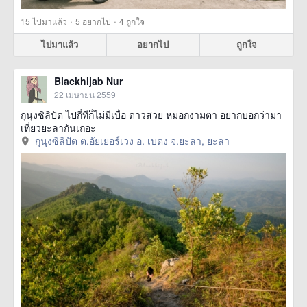
·
·
15
ไปมาแล้ว
5
อยากไป
4
ถูกใจ
ไปมาแล้ว
อยากไป
ถูกใจ
Blackhijab Nur
22 เมษายน 2559
กุนุงซิลิปัต ไปกี่ทีก็ไม่มีเบื่อ ดาวสวย หมอกงามตา อยากบอกว่ามา
เที่ยวยะลากันเถอะ
กุนุงซิลิปัต ต.อัยเยอร์เวง อ. เบตง จ.ยะลา, ยะลา