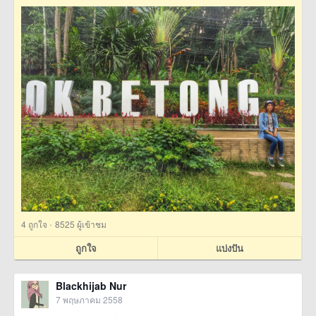
·
4
ถูกใจ
8525 ผู้เข้าชม
ถูกใจ
แบ่งปัน
Blackhijab Nur
7 พฤษภาคม 2558