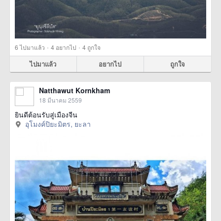
·
·
6
ไปมาแล้ว
4
อยากไป
4
ถูกใจ
ไปมาแล้ว
อยากไป
ถูกใจ
Natthawut Kornkham
18 มีนาคม 2559
ยินดีต้อนรับสู่เมืองจีน
อุโมงค์ปิยะมิตร, ยะลา