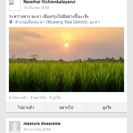
Narathai Vichienkalayarut
19 มีนาคม 2558
ระหว่างทาง ยะลา เมืองกรุงไม่มีอย่างนี้นะเจ๊ะ
อำเภอเมืองยะลา (Mueang Yala District), ยะลา
·
·
4
ไปมาแล้ว
2
อยากไป
0
ถูกใจ
ไปมาแล้ว
อยากไป
ถูกใจ
mastura deaarama
29 มกราคม 2558