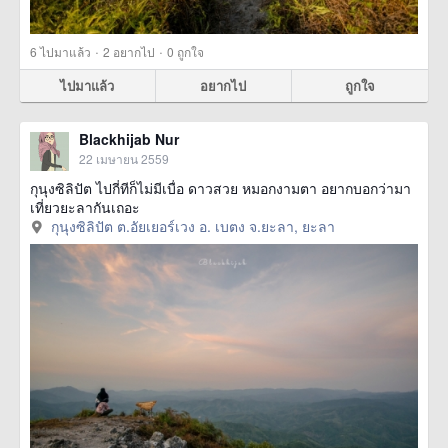
·
·
6
ไปมาแล้ว
2
อยากไป
0
ถูกใจ
ไปมาแล้ว
อยากไป
ถูกใจ
Blackhijab Nur
22 เมษายน 2559
กุนุงซิลิปัต ไปกี่ทีก็ไม่มีเบื่อ ดาวสวย หมอกงามตา อยากบอกว่ามา
เที่ยวยะลากันเถอะ
กุนุงซิลิปัต ต.อัยเยอร์เวง อ. เบตง จ.ยะลา, ยะลา