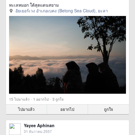
ทะเลหมอก ใต้สุดแดนสยาม
อัยเยอร์เวง อำเภอเบตง (Betong Sea Cloud), ยะลา
·
·
15
ไปมาแล้ว
1
อยากไป
3
ถูกใจ
ไปมาแล้ว
อยากไป
ถูกใจ
Yayee Aphinan
31 ธันวาคม 2557