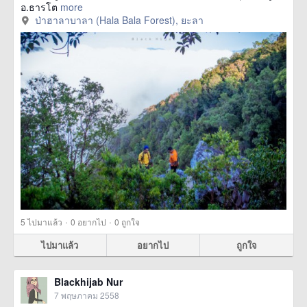
อ.ธารโต
more
ป่าฮาลาบาลา (Hala Bala Forest), ยะลา
·
·
5
ไปมาแล้ว
0
อยากไป
0
ถูกใจ
ไปมาแล้ว
อยากไป
ถูกใจ
Blackhijab Nur
7 พฤษภาคม 2558