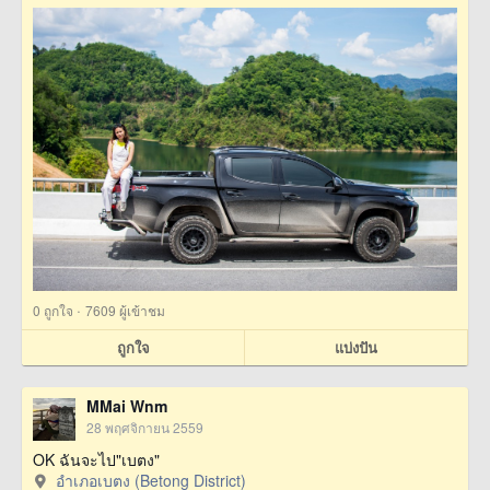
·
0
ถูกใจ
7609 ผู้เข้าชม
ถูกใจ
แบ่งปัน
MMai Wnm
28 พฤศจิกายน 2559
OK ฉันจะไป"เบตง"
อำเภอเบตง (Betong District)