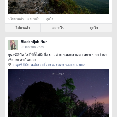
·
·
6
ไปมาแล้ว
3
อยากไป
0
ถูกใจ
ไปมาแล้ว
อยากไป
ถูกใจ
Blackhijab Nur
22 เมษายน 2559
กุนุงซิลิปัต ไปกี่ทีก็ไม่มีเบื่อ ดาวสวย หมอกงามตา อยากบอกว่ามา
เที่ยวยะลากันเถอะ
กุนุงซิลิปัต ต.อัยเยอร์เวง อ. เบตง จ.ยะลา, ยะลา