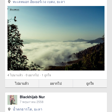
ทะเลหมอก อัยเยอร์เวง เบตง, ยะลา
·
·
4
ไปมาแล้ว
0
อยากไป
1
ถูกใจ
ไปมาแล้ว
อยากไป
ถูกใจ
Blackhijab Nur
7 พฤษภาคม 2558
น้ำตกธารโต, ยะลา