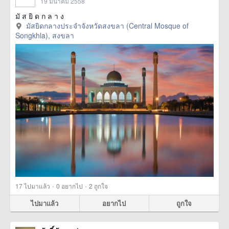
19 มีนาคม 2558
มั ส ยิ ด ก ล า ง
มัสยิดกลางประจำจังหวัดสงขลา (Central Mosque of
Songkhla), สงขลา
·
·
17
ไปมาแล้ว
0
อยากไป
2
ถูกใจ
ไปมาแล้ว
อยากไป
ถูกใจ