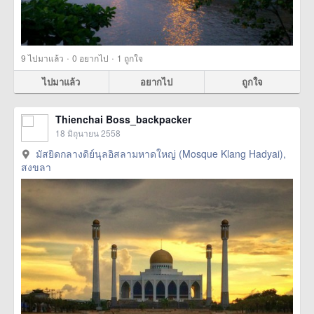
·
·
9
ไปมาแล้ว
0
อยากไป
1
ถูกใจ
ไปมาแล้ว
อยากไป
ถูกใจ
Thienchai Boss_backpacker
18 มิถุนายน 2558
มัสยิดกลางดิย์นุลอิสลามหาดใหญ่ (Mosque Klang Hadyai),
สงขลา