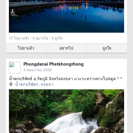
·
·
17
ไปมาแล้ว
0
อยากไป
0
ถูกใจ
ไปมาแล้ว
อยากไป
ถูกใจ
Phongdanai Phetkhongthong
4 พฤษภาคม 2558
น้ำตกบริพัทธ์ อ.รัตภูมิ จังหวังสงขลา แวะระหว่างทางไปสตูล ^ ^
น้ำตกบริพัตร, สงขลา