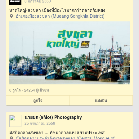
8 มกราคม 2560
หาดใหญ่-สงขลา เมืองที่มีอะไรมากกว่าตลาดกิมหยง
อำเภอเมืองสงขลา (Mueang Songkhla District)
·
0
ถูกใจ
24254 ผู้เข้าชม
ถูกใจ
แบ่งปัน
นายมด (9Mot) Photography
25 กรกฎาคม 2559
มัสยิดกลางสงขลา ... ทัชมาฮาลแห่งสยามประะเทศ
มัสยิดกลางประจำจังหวัดสงขลา (Central Mosque of