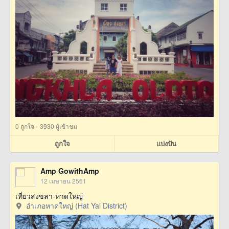
·
0
ถูกใจ
3930 ผู้เข้าชม
ถูกใจ
แบ่งปัน
Amp GowithAmp
12 เมษายน 2561
เที่ยวสงขลา-หาดใหญ่
อำเภอหาดใหญ่ (Hat Yai District)