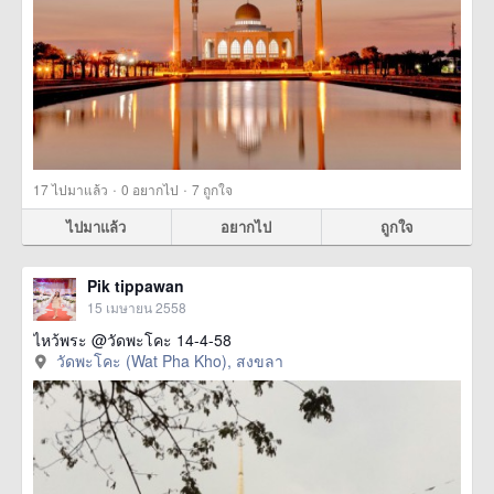
·
·
17
ไปมาแล้ว
0
อยากไป
7
ถูกใจ
ไปมาแล้ว
อยากไป
ถูกใจ
Pik tippawan
15 เมษายน 2558
ไหว้พระ @วัดพะโคะ 14-4-58
วัดพะโคะ (Wat Pha Kho), สงขลา