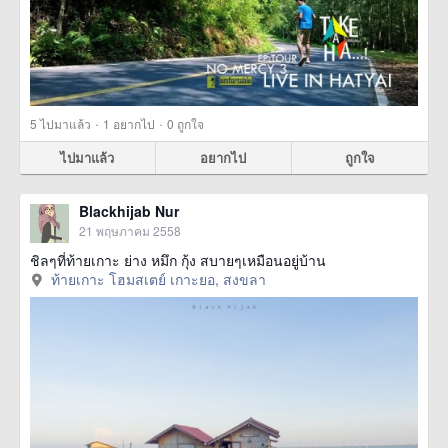
·
·
5
ไปมาแล้ว
1
อยากไป
0
ถูกใจ
ไปมาแล้ว
อยากไป
ถูกใจ
Blackhijab Nur
21 พฤษภาคม 2558
ชิลๆที่ท้ายเกาะ ย่าง หมึก กุ้ง สบายๆเหมือนอยู่บ้าน
ท้ายเกาะ โฮมสเตย์ เกาะยอ, สงขลา