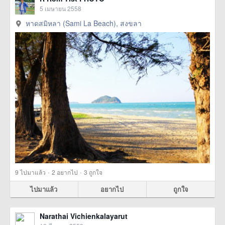
5 เมษายน 2558
หาดสมิหลา (Sami La Beach), สงขลา
·
·
9
ไปมาแล้ว
2
อยากไป
3
ถูกใจ
ไปมาแล้ว
อยากไป
ถูกใจ
Narathai Vichienkalayarut