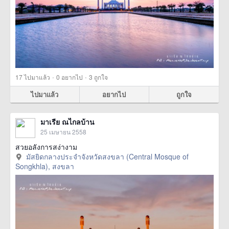
·
·
17
ไปมาแล้ว
0
อยากไป
3
ถูกใจ
ไปมาแล้ว
อยากไป
ถูกใจ
มาเรีย ณไกลบ้าน
25 เมษายน 2558
สวยอลังการสง่างาม
มัสยิดกลางประจำจังหวัดสงขลา (Central Mosque of
Songkhla), สงขลา