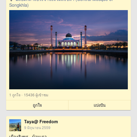
Songkhla)
·
1
ถูกใจ
15436 ผู้เข้าชม
ถูกใจ
แบ่งปัน
Taya@ Freedom
9 มิถุนายน 2559
เมืองสิงขร...บ้านเรา