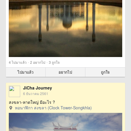
·
·
4
ไปมาแล้ว
2
อยากไป
3
ถูกใจ
ไปมาแล้ว
อยากไป
ถูกใจ
JiCha Journey
6 ธันวาคม 2561
สงขลา-หาดใหญ่ มีอะไร ?
หอนาฬิกา สงขลา (Clock Tower-Songkhla)