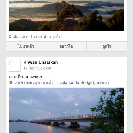
·
·
2
ไปมาแล้ว
1
อยากไป
2
ถูกใจ
ไปมาแล้ว
อยากไป
ถูกใจ
Khwan Unatakan
19 มิถุนายน 2558
ยามเย็น ณ สงขลา
สะพานติณสูลานนท์ (Tinsulanonda Bridge), สงขลา