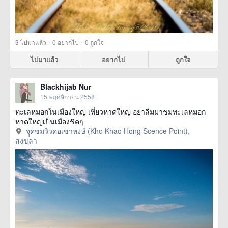
·
·
3
ไปมาแล้ว
0
อยากไป
0
ถูกใจ
ไปมาแล้ว
อยากไป
ถูกใจ
Blackhijab Nur
15 พฤศจิกายน 2558
ทะเลหมอกในเมืองใหญ่ เที่ยวหาดใหญ่ อย่าลืมมาชมทะเลหมอก
หาดใหญ่เป็นเมืองชิคๆ
จุุดชมวิวคอเขาหงษ์ (Kho Khao Hong Scence Point),
สงขลา