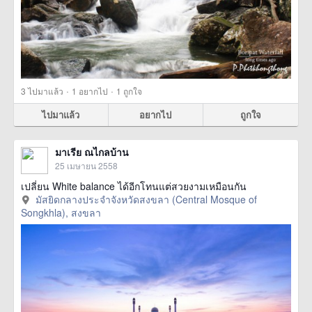
·
·
3
ไปมาแล้ว
1
อยากไป
1
ถูกใจ
ไปมาแล้ว
อยากไป
ถูกใจ
มาเรีย ณไกลบ้าน
25 เมษายน 2558
เปลี่ยน White balance ได้อีกโทนแต่สวยงามเหมือนกัน
มัสยิดกลางประจำจังหวัดสงขลา (Central Mosque of
Songkhla), สงขลา