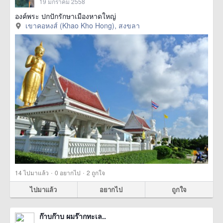
19 มกราคม 2558
องค์พระ ปกปักรักษาเมืองหาดใหญ่
เขาคอหงส์ (Khao Kho Hong), สงขลา
·
·
14
ไปมาแล้ว
0
อยากไป
2
ถูกใจ
ไปมาแล้ว
อยากไป
ถูกใจ
ก๊าบก๊าบ ผมร๊ากทะเล..