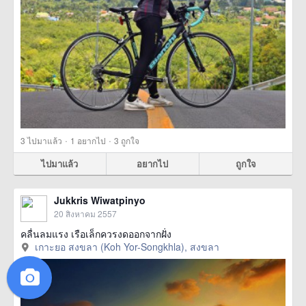
·
·
3
ไปมาแล้ว
1
อยากไป
3
ถูกใจ
ไปมาแล้ว
อยากไป
ถูกใจ
Jukkris Wiwatpinyo
20 สิงหาคม 2557
คลื่นลมแรง เรือเล็กควรงดออกจากฝั่ง
เกาะยอ สงขลา (Koh Yor-Songkhla), สงขลา