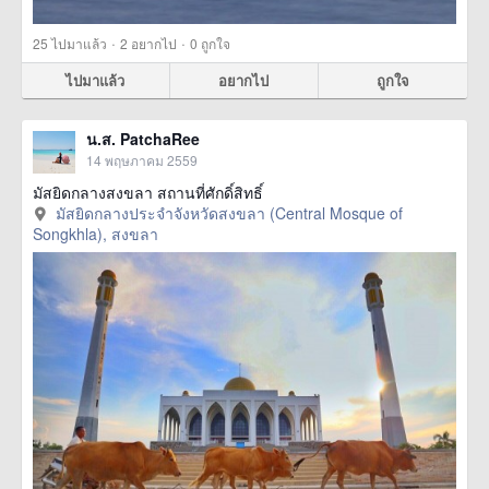
·
·
25
ไปมาแล้ว
2
อยากไป
0
ถูกใจ
ไปมาแล้ว
อยากไป
ถูกใจ
น.ส. PatchaRee
14 พฤษภาคม 2559
มัสยิดกลางสงขลา สถานที่ศักดิ์สิทธิ์
มัสยิดกลางประจำจังหวัดสงขลา (Central Mosque of
Songkhla), สงขลา