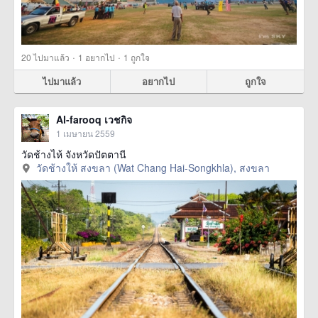
·
·
20
ไปมาแล้ว
1
อยากไป
1
ถูกใจ
ไปมาแล้ว
อยากไป
ถูกใจ
Al-farooq เวชกิจ
1 เมษายน 2559
วัดช้างไห้ จังหวัดปัตตานี
วัดช้างให้ สงขลา (Wat Chang Hai-Songkhla), สงขลา