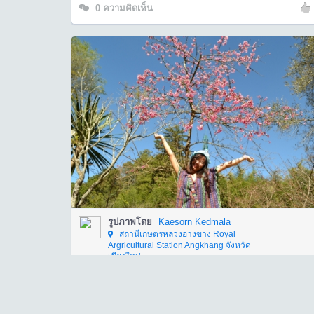
0
ความคิดเห็น
รูปภาพโดย
Kaesorn Kedmala
สถานีเกษตรหลวงอ่างขาง Royal
Argricultural Station Angkhang จังหวัด
เชียงใหม่
08 เมษายน 2561
เที่ยวสถานีเกษตรหลวงอ่างขาง อ.ฝาง เชียงใหม่