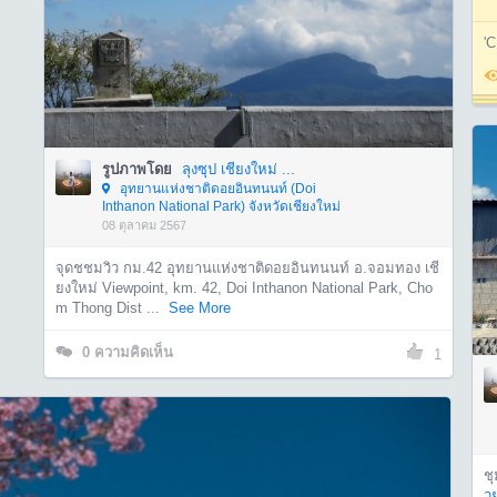
'C
รูปภาพโดย
ลุงซุป เชียงใหม่ ...
อุทยานแห่งชาติดอยอินทนนท์ (Doi
Inthanon National Park) จังหวัดเชียงใหม่
08 ตุลาคม 2567
จุดชชมวิว กม.42 อุทยานแห่งชาติดอยอินทนนท์ อ.จอมทอง เชี
ยงใหม่ Viewpoint, km. 42, Doi Inthanon National Park, Cho
m Thong Dist ...
See More
0
ความคิดเห็น
1
ช
ว