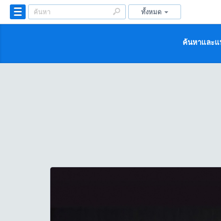
ทั้งหมด
ค้นหาและแบ