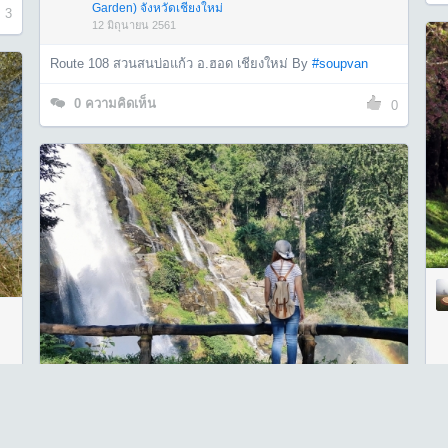
Garden) จังหวัดเชียงใหม่
3
12 มิถุนายน 2561
Route 108 สวนสนบ่อแก้ว อ.ฮอด เชียงใหม่ By
#soupvan
0
ความคิดเห็น
0
#
รูปภาพโดย
Kanniga Takrudton
น้ำตกวชิรธาร อุทยานแห่งชาติดอยอินทน
นท์ (Wachiratarn Waterfall Doi Inthanon