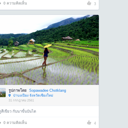
0
ความคิดเห็น
3
รูปภาพโดย
Sopawadee Chotklang
ป่าบงเปียง จังหวัดเชียงใหม่
31 กรกฎาคม 2561
ูสีเขียว กับนาขั้นบันได
0
ความคิดเห็น
4