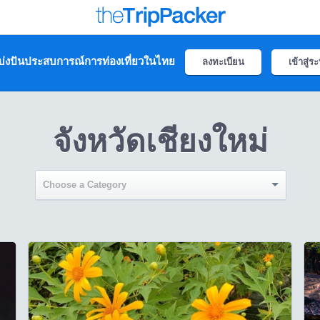
่งปันประสบการณ์การท่องเที่ยวในไทย
ลงทะเบียน
เข้าสู่ร
จังหวัดเชียงใหม่
Choose a Category