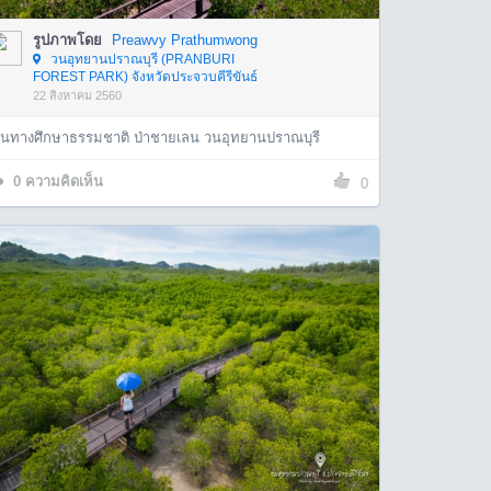
รูปภาพโดย
Preawvy Prathumwong
วนอุทยานปราณบุรี (PRANBURI
FOREST PARK) จังหวัดประจวบคีรีขันธ์
22 สิงหาคม 2560
ส้นทางศึกษาธรรมชาติ ป่าชายเลน วนอุทยานปราณบุรี
0
ความคิดเห็น
0