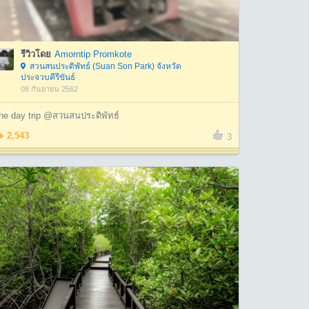
รีวิวโดย
Amorntip Promkote
สวนสนประดิพัทธ์ (Suan Son Park) จังหวัด
ประจวบคีรีขันธ์
08 กันยายน 2562
ne day trip @สวนสนประดิพัทธ์
2,543
3