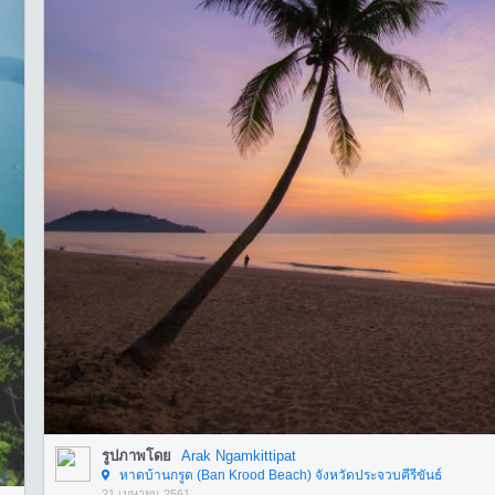
รูปภาพโดย
Arak Ngamkittipat
หาดบ้านกรูด (Ban Krood Beach) จังหวัดประจวบคีรีขันธ์
21 เมษายน 2561