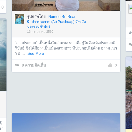
0
รูปภาพโดย
Namee Be Bear
อ่าวประจวบ (Ao Prachuap) จังหวัด
ประจวบคีรีขันธ์
13 กรกฎาคม 2560
มั
"อ่าวประจวบ" เป็นหนึ่งในสามของอ่าวที่อยู่ในจังหวัดประจวบคี
รีขันธ์ ซึ่งได้ชื่อว่าเป็นเมืองสามอ่าว ที่ประกอบไปด้วย อ่าวมะนา
ว อ ...
See More
0
ความคิดเห็น
3
คี
นา