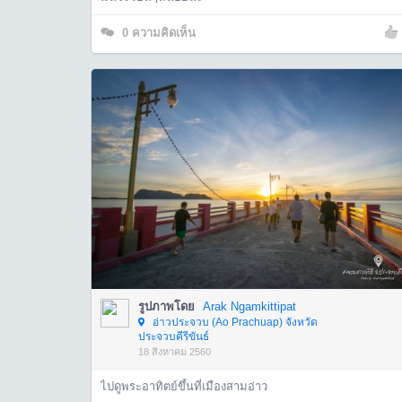
0
ความคิดเห็น
รูปภาพโดย
Arak Ngamkittipat
อ่าวประจวบ (Ao Prachuap) จังหวัด
ประจวบคีรีขันธ์
18 สิงหาคม 2560
ไปดูพระอาทิตย์ขึ้นที่เมืองสามอ่าว