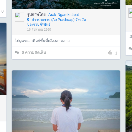
0
รูปภาพโดย
Arak Ngamkittipat
อ่าวประจวบ (Ao Prachuap) จังหวัด
ประจวบคีรีขันธ์
18 สิงหาคม 2560
เ
ไปดูพระอาทิตย์ขึ้นที่เมืองสามอ่าว
0
ความคิดเห็น
1