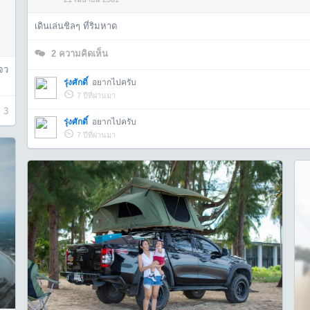
เดินเล่นชิลๆ ที่ริมหาด
2
ความคิดเห็น
จว
รุ่งศักดิ์
อยากไปครับ
7 ปีที่ผ่านมา
3
รุ่งศักดิ์
อยากไปครับ
7 ปีที่ผ่านมา