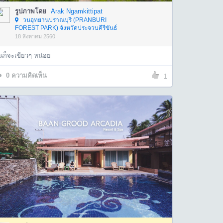
รูปภาพโดย
Arak Ngamkittipat
วนอุทยานปราณบุรี (PRANBURI
FOREST PARK) จังหวัดประจวบคีรีขันธ์
18 สิงหาคม 2560
นก็จะเขียวๆ หน่อย
0
ความคิดเห็น
1