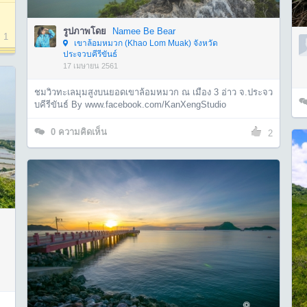
รูปภาพโดย
Namee Be Bear
1
เขาล้อมหมวก (Khao Lom Muak) จังหวัด
ประจวบคีรีขันธ์
17 เมษายน 2561
ชมวิวทะเลมุมสูงบนยอดเขาล้อมหมวก ณ เมือง 3 อ่าว จ.ประจว
บคีรีขันธ์ By www.facebook.com/KanXengStudio
0
ความคิดเห็น
2