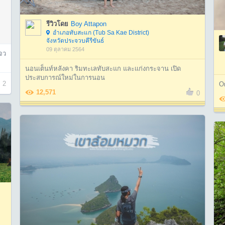
รีวิวโดย
Boy Attapon
อำเภอทับสะแก (Tub Sa Kae District)
จังหวัดประจวบคีรีขันธ์
09 ตุลาคม 2564
จว
นอนเต็นท์หลังคา ริมทะเลทับสะแก และแก่งกระจาน เปิด
ประสบการณ์ใหม่ในการนอน
2
O
12,571
0