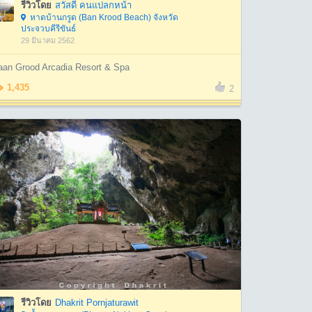
รีวิวโดย
สวัสดี คนแปลกหน้า
หาดบ้านกรูด (Ban Krood Beach) จังหวัด
ประจวบคีรีขันธ์
29 มีนาคม 2562
aan Grood Arcadia Resort & Spa
1,435
2
รีวิวโดย
Dhakrit Pornjaturawit