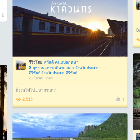
2
B
รีวิวโดย
สวัสดี คนแปลกหน้า
อุทยานแห่งชาติหาดวนกร จังหวัดประจวบ
คิรีขันธ์ จังหวัดประจวบคีรีขันธ์
25 มีนาคม 2562
นั่งรถไฟไป...หาดวนกร
2,913
1