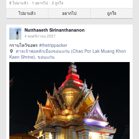
·
·
8
ไปมาแล้ว
1
อยากไป
2
ถูกใจ
ไปมาแล้ว
อยากไป
ถูกใจ
Nutthaseth Sirinanthananon
4 พฤศจิกายน 2557
กราบไหว้ขอพร
#thetrippacker
ศาลเจ้าพ่อหลักเมืองขอนแก่น (Chao Por Lak Muang Khon
Kaen Shrine), ขอนแก่น