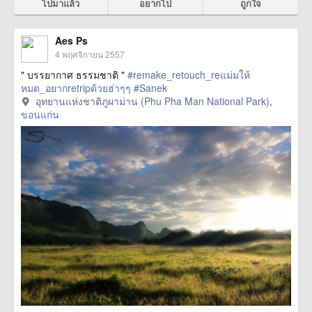
ไปมาแล้ว
อยากไป
ถูกใจ
Aes Ps
4 พฤศจิกายน 2557
" บรรยากาศ ธรรมชาติ "
#remake_retouch_reแม่มให้
หมด_อยากretripด้วยฮ่าๆๆ
#Sanek
อุทยานแห่งชาติภูผาม่าน (Phu Pha Man National Park),
ขอนแก่น