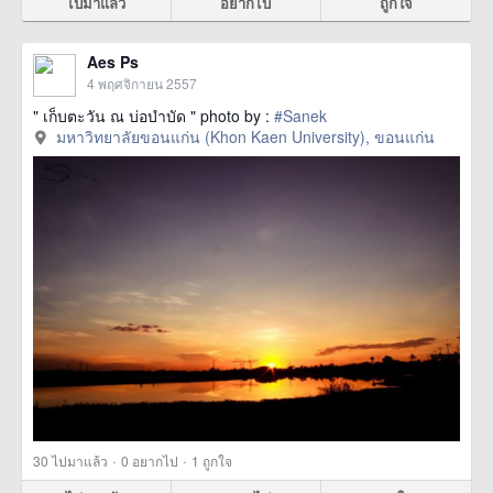
ไปมาแล้ว
อยากไป
ถูกใจ
Aes Ps
4 พฤศจิกายน 2557
" เก็บตะวัน ณ บ่อบำบัด " photo by :
#Sanek
มหาวิทยาลัยขอนแก่น (Khon Kaen University), ขอนแก่น
·
·
30
ไปมาแล้ว
0
อยากไป
1
ถูกใจ