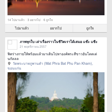
·
·
14
ไปมาแล้ว
3
อยากไป
6
ถูกใจ
ไปมาแล้ว
อยากไป
ถูกใจ
ภาพทุกใบ เล่าเรื่องราวในชีวิตเราได้เสมอ แช๊ะ แชีะ
21 พฤศจิกายน 2557
ฟิตร่างกายให้พร้อมแล้วมาเดินไปหาองค์พระสีขาวอันโดดเด่
นกัลลล
วัดพระบาทภูพานคำ (Wat Phra Bat Phu Pan Kham),
ขอนแก่น