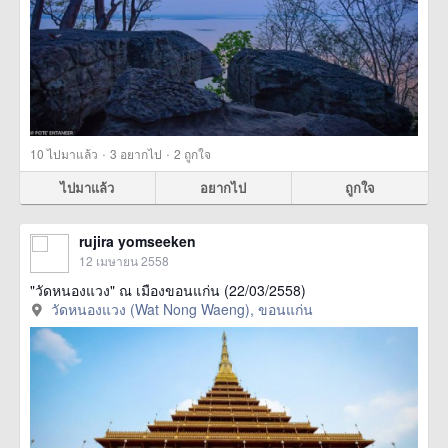
·
·
10
ไปมาแล้ว
3
อยากไป
2
ถูกใจ
ไปมาแล้ว
อยากไป
ถูกใจ
rujira yomseeken
12 เมษายน 2558
"วัดหนองแวง" ณ เมืองขอนแก่น (22/03/2558)
วัดหนองแวง (Wat Nong Waeng), ขอนแก่น