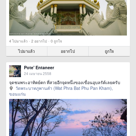
·
·
4
ไปมาแล้ว
2
อยากไป
0
ถูกใจ
ไปมาแล้ว
อยากไป
ถูกใจ
Pote' Entaneer
24 เมษายน 2558
จุดชมพระอาทิตย์ตก ที่สวยอีกจุดหนึ่งของเขื่อนอุบลรัต์เลยครับ
วัดพระบาทภูพานคำ (Wat Phra Bat Phu Pan Kham),
ขอนแก่น