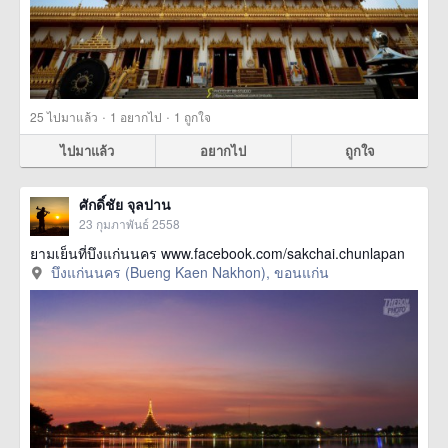
·
·
25
ไปมาแล้ว
1
อยากไป
1
ถูกใจ
ไปมาแล้ว
อยากไป
ถูกใจ
ศักดิ์ชัย จุลปาน
23 กุมภาพันธ์ 2558
ยามเย็นที่บึงแก่นนคร www.facebook.com/sakchai.chunlapan
บึงแก่นนคร (Bueng Kaen Nakhon), ขอนแก่น