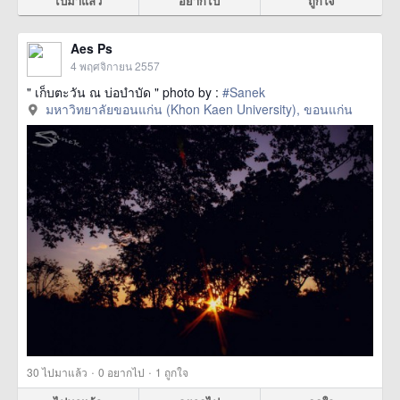
ไปมาแล้ว
อยากไป
ถูกใจ
Aes Ps
4 พฤศจิกายน 2557
" เก็บตะวัน ณ บ่อบำบัด " photo by :
#Sanek
มหาวิทยาลัยขอนแก่น (Khon Kaen University), ขอนแก่น
·
·
30
ไปมาแล้ว
0
อยากไป
1
ถูกใจ