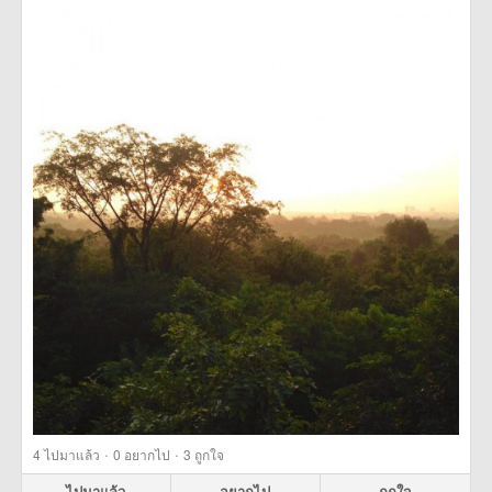
·
·
4
ไปมาแล้ว
0
อยากไป
3
ถูกใจ
ไปมาแล้ว
อยากไป
ถูกใจ