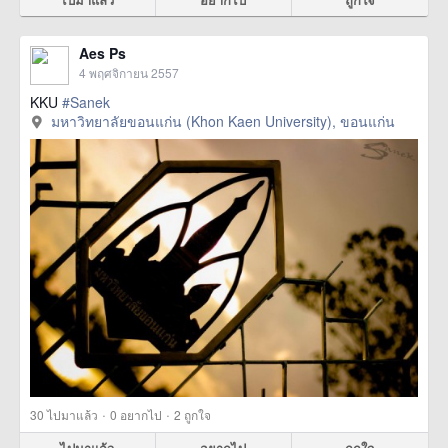
Aes Ps
4 พฤศจิกายน 2557
KKU
#Sanek
มหาวิทยาลัยขอนแก่น (Khon Kaen University), ขอนแก่น
·
·
30
ไปมาแล้ว
0
อยากไป
2
ถูกใจ