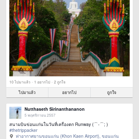
·
·
10
ไปมาแล้ว
1
อยากไป
2
ถูกใจ
ไปมาแล้ว
อยากไป
ถูกใจ
Nutthaseth Sirinanthananon
5 พฤศจิกายน 2557
สนามบินข่อนแก่นในวันที่เครื่องตก Runway (⌒-⌒; )
#thetrippacker
ท่าอากาศยานขอนแก่น (Khon Kaen Airport), ขอนแก่น