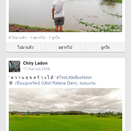
·
·
8
ไปมาแล้ว
1
อยากไป
1
ถูกใจ
ไปมาแล้ว
อยากไป
ถูกใจ
Chity Ladon
17 กันยายน 2558
' ค ว า ม สุ ข ส ร้ า ง ไ ด้ '
#TheLittleBoxHotel
เขื่อนอุบลรัตน์ (Ubol Ratana Dam), ขอนแก่น