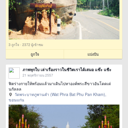
·
3
ถูกใจ
2372 ผู้เข้าชม
ถูกใจ
แบ่งปัน
ภาพทุกใบ เล่าเรื่องราวในชีวิตเราได้เสมอ แช๊ะ แชีะ
21 พฤศจิกายน 2557
ฟิตร่างกายให้พร้อมแล้วมาเดินไปหาองค์พระสีขาวอันโดดเด่
นกัลลล
วัดพระบาทภูพานคำ (Wat Phra Bat Phu Pan Kham),
ขอนแก่น