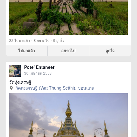
·
·
22
ไปมาแล้ว
8
อยากไป
9
ถูกใจ
ไปมาแล้ว
อยากไป
ถูกใจ
Pote' Entaneer
30 เมษายน 2558
วัดทุ่งเศรษฐี
วัดทุ่งเศรษฐี (Wat Thung Setthi), ขอนแก่น