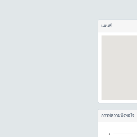
แผนที่
กราฟความพึงพอใจ
1