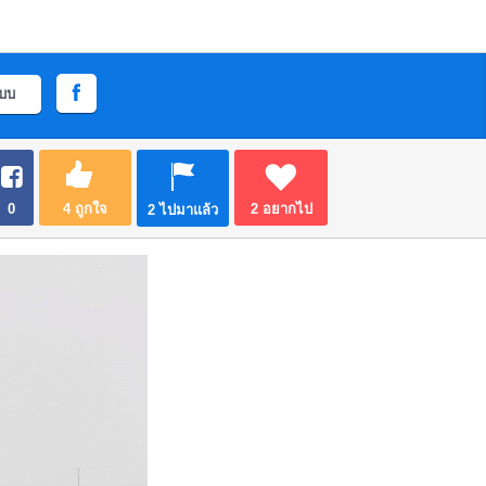
ะบบ
0
4
ถูกใจ
2
อยากไป
2
ไปมาแล้ว