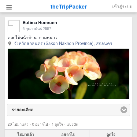
theTripPacker
เข้าสู่ระบบ
Sutima Homruen
6 กุมภาพันธ์ 2557
ดอกไม้หน้าบ้าน_ยามหนาว
จังหวัดสกลนคร (Sakon Nakhon Province), สกลนคร
รายละเอียด
click to expand contents
·
·
·
20
ไปมาแล้ว
0
อยากไป
1
ถูกใจ
แบ่งปัน
ไปมาแล้ว
อยากไป
ถูกใจ