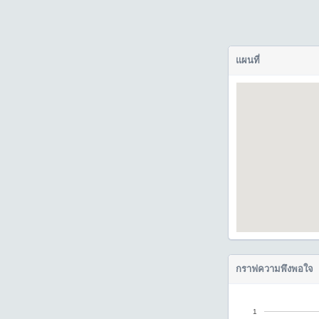
แผนที่
กราฟความพึงพอใจ
1