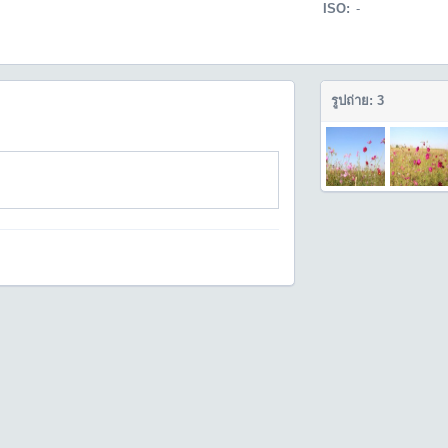
ISO:
-
รูปถ่าย: 3