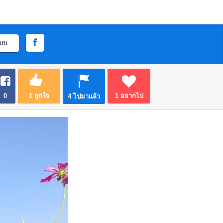
ะบบ
0
1
ถูกใจ
1
อยากไป
4
ไปมาแล้ว