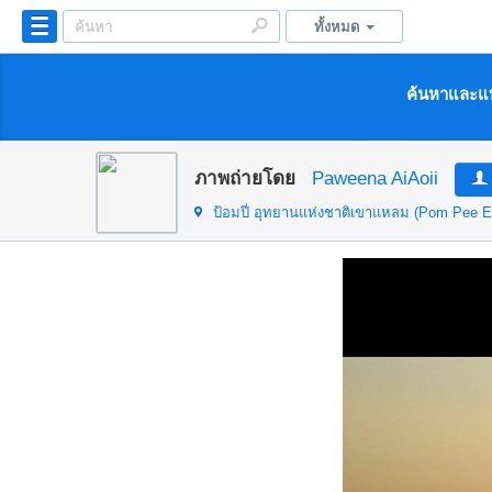
ทั้งหมด
ค้นหาและแบ
ภาพถ่ายโดย
Paweena AiAoii
ป้อมปี่ อุทยานแห่งชาติเขาแหลม (Pom Pee E