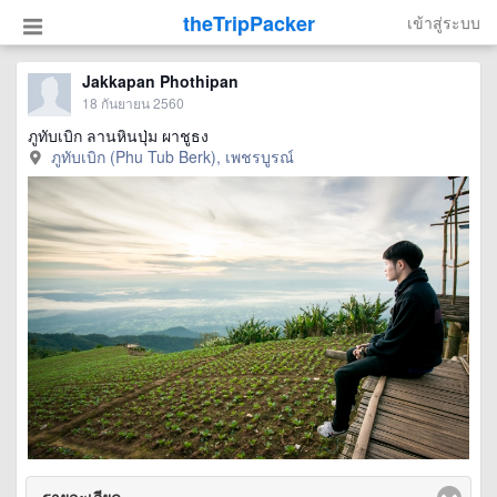
theTripPacker
เข้าสู่ระบบ
Jakkapan Phothipan
18 กันยายน 2560
ภูทับเบิก ลานหินปุ่ม ผาชูธง
ภูทับเบิก (Phu Tub Berk), เพชรบูรณ์