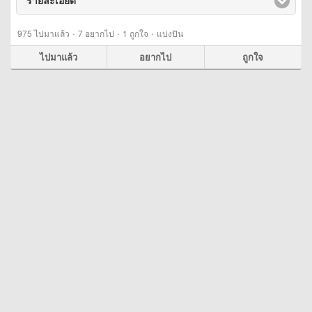
รายละเอียด
click to expand contents
·
·
·
975
ไปมาแล้ว
7
อยากไป
1
ถูกใจ
แบ่งปัน
ไปมาแล้ว
อยากไป
ถูกใจ