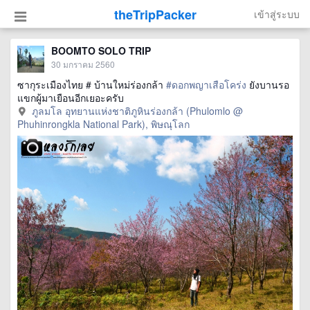
theTripPacker
เข้าสู่ระบบ
BOOMTO SOLO TRIP
30 มกราคม 2560
ซากุระเมืองไทย # บ้านใหม่ร่องกล้า
#ดอกพญาเสือโคร่ง
ยังบานรอ
แขกผู้มาเยือนอีกเยอะครับ
ภูลมโล อุทยานแห่งชาติภูหินร่องกล้า (Phulomlo @
Phuhinrongkla National Park), พิษณุโลก