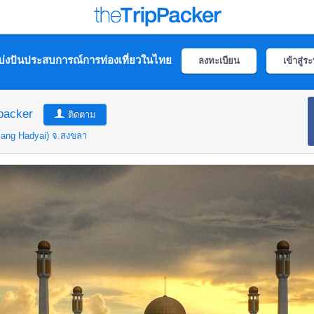
่งปันประสบการณ์การท่องเที่ยวในไทย
ลงทะเบียน
เข้าสู่ร
packer
ติดตาม
lang Hadyai)
จ.สงขลา