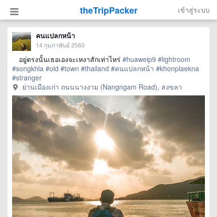
theTripPacker
เข้าสู่ระบบ
คนแปลกหน้า ⠀⠀⠀
14 กุมภาพันธ์ 2560
⠀ อยู่ตรงนั้นเธอเองจะเหงาสักเท่าไหร่
#huaweip9
#lightroom
#songkhla
#old
#town
#thailand
#คนแปลกหน้า
#khonplaekna
#stranger
ย่านเมืองเก่า ถนนนางงาม (Nangngam Road), สงขลา