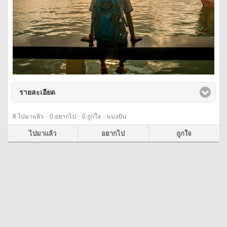
รายละเอียด
click to expand contents
·
·
·
8
ไปมาแล้ว
0
อยากไป
0
ถูกใจ
แบ่งปัน
ไปมาแล้ว
อยากไป
ถูกใจ