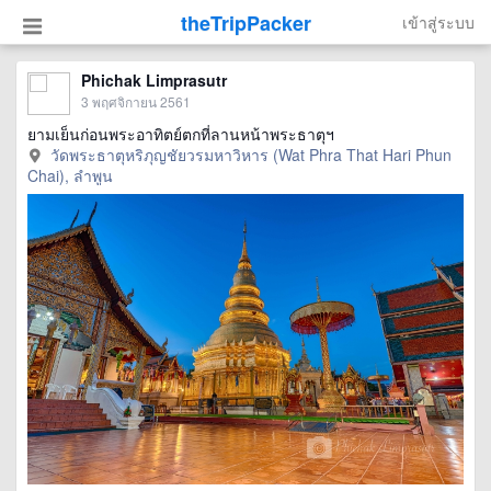
theTripPacker
เข้าสู่ระบบ
Phichak Limprasutr
3 พฤศจิกายน 2561
ยามเย็นก่อนพระอาทิตย์ตกที่ลานหน้าพระธาตุฯ
วัดพระธาตุหริภุญชัยวรมหาวิหาร (Wat Phra That Hari Phun
Chai), ลำพูน