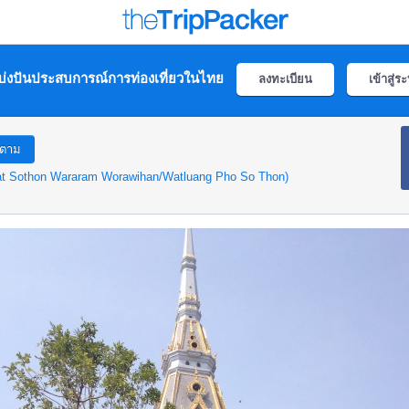
่งปันประสบการณ์การท่องเที่ยวในไทย
ลงทะเบียน
เข้าสู่ร
ดตาม
at Sothon Wararam Worawihan/Watluang Pho So Thon)