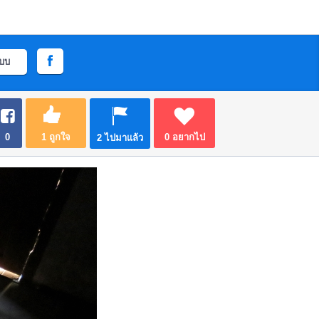
ะบบ
0
1
ถูกใจ
0
อยากไป
2
ไปมาแล้ว