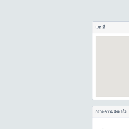
แผนที่
กราฟความพึงพอใจ
1