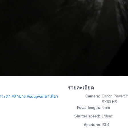
รายละเอียด
กาะคา
#ลำปาง
#soupvanพาเที่ยว
Camera:
Canon PowerSh
SX60 HS
Focal length:
4mm
Shutter speed:
1/8sec
Aperture:
f/3.4