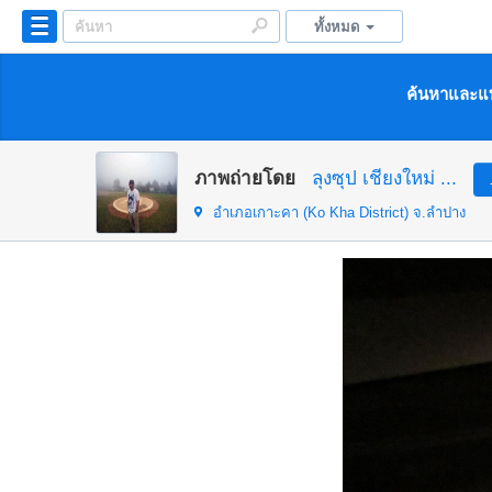
ทั้งหมด
ค้นหาและแบ
ภาพถ่ายโดย
ลุงซุป เชียงใหม่ ...
อำเภอเกาะคา (Ko Kha District)
จ.ลำปาง