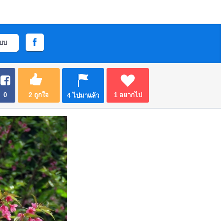
ะบบ
0
2
ถูกใจ
1
อยากไป
4
ไปมาแล้ว