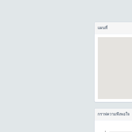
แผนที่
กราฟความพึงพอใจ
1