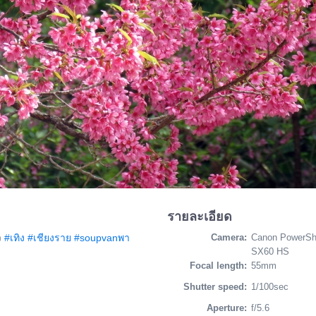
รายละเอียด
ว
#เทิง
#เชียงราย
#soupvanพา
Camera:
Canon PowerSh
SX60 HS
Focal length:
55mm
Shutter speed:
1/100sec
Aperture:
f/5.6