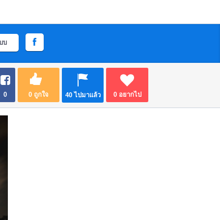
ะบบ
0
0
ถูกใจ
0
อยากไป
40
ไปมาแล้ว