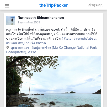
theTripPacker
เข้าสู่ระบบ
Nutthaseth Sirinanthananon
1 กุมภาพันธ์ 2559
หมู่เกาะรัง อีกหนึ่งสวรรค์น้อยๆ ของนักดำน้ำ ที่นี่มีแนวปะการัง
และโขดหินใต้น้ำที่ยังคงอุดมสมบูรณ์ และหาดทรายบนเกาะก็มีสี
ขาวละเอียด แม้ในวันที่เรามาฟ้าจะปิด
#สัญญาว่าจะกลับไปซ่อม
แน่นอน
#หมู่เกาะรัง
#ตราด
อุทยานแห่งชาติหมู่เกาะช้าง (Mu Ko Change National Park
Headquarter), ตราด