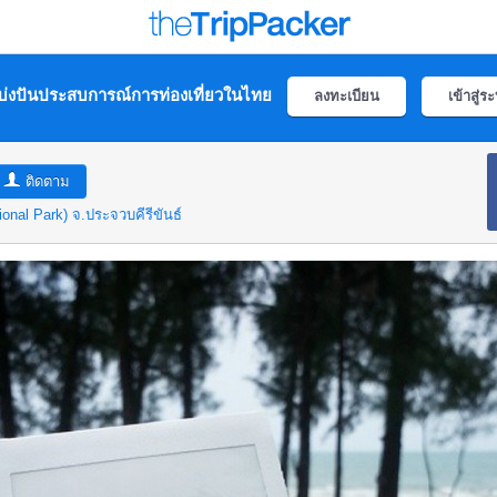
่งปันประสบการณ์การท่องเที่ยวในไทย
ลงทะเบียน
เข้าสู่ร
ติดตาม
onal Park)
จ.ประจวบคีรีขันธ์