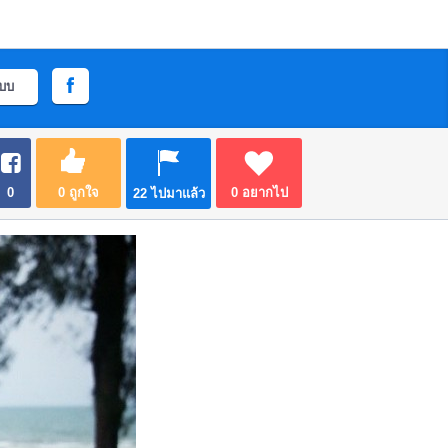
ะบบ
0
0
ถูกใจ
0
อยากไป
22
ไปมาแล้ว