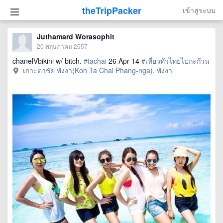
theTripPacker
เข้าสู่ระบบ
Juthamard Worasophit
20 พฤษภาคม 2557
chanelVbikini w/ bitch.
#tachai
26 Apr 14
#เที่ยวทั่วไทยไปกะก๊วน
เกาะตาชัย พังงา(Koh Ta Chai Phang-nga), พังงา