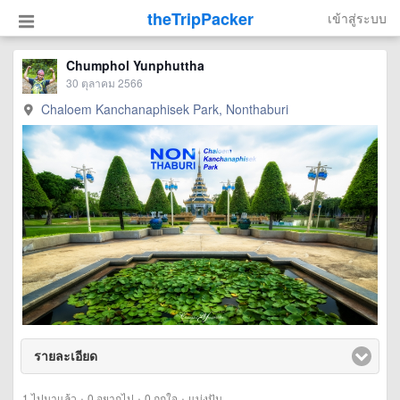
theTripPacker
เข้าสู่ระบบ
Chumphol Yunphuttha
30 ตุลาคม 2566
Chaloem Kanchanaphisek Park, Nonthaburi
รายละเอียด
click to expand contents
·
·
·
1
ไปมาแล้ว
0
อยากไป
0
ถูกใจ
แบ่งปัน