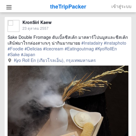
theTripPacker
เข้าสู่ระบบ
KronSiri Kaew
23 ตุลาคม 2557
Sake Double Fromage ดับเบิ้ลชีสเค้ก มาสคาร์โปนมูสและชีสเค้ก
เสิน์ฟมาใรกล่องสาเกเๆ น่ากินมากมายย
#Instadairy
#instaphoto
#Foodie
#Delicias
#Icecream
#Eatingoutmag
#KyoRollEn
#Sake
#Japan
Kyo Roll En (เกียวโรลเอ็น), กรุงเทพมหานคร