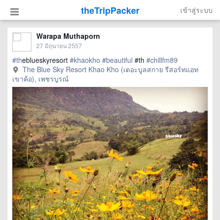
theTripPacker
เข้าสู่ระบบ
Warapa Muthaporn
27 มิถุนายน 2557
#th
eblueskyresort
#khaokho
#beautiful
#th
#chillfm89
The Blue Sky Resort Khao Kho (เดอะบูลสกาย รีสอร์ทแอท
เขาค้อ), เพชรบูรณ์