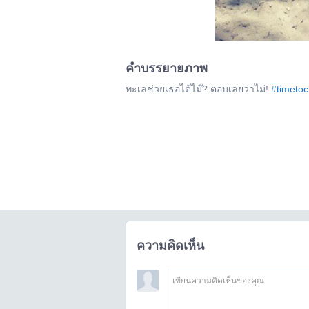
คำบรรยายภาพ
ทะเลช่วยเธอได้ไม๊? ตอบเลยว่าไม่!
#​time​to
ความคิดเห็น