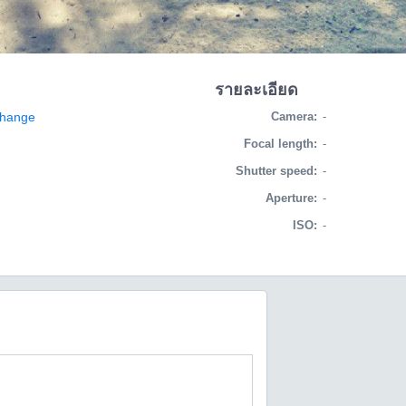
รายละเอียด
​change
Camera:
-
Focal length:
-
Shutter speed:
-
Aperture:
-
ISO:
-