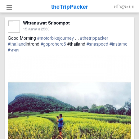
theTripPacker
เข้าสู่ระบบ
Wittanuwat Srisompot
15 ตุลาคม 2560
Good Morning
#motorbikejourney
. .
#thetrippacker
#thailand
intrend
#goprohero5
#thailand
#snaspeed
#instame
#ททท