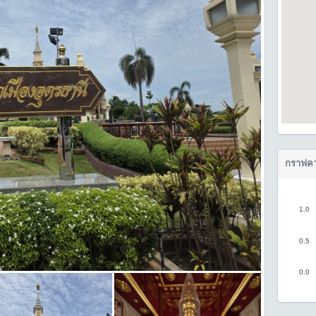
กราฟคว
1.0
0.5
0.0