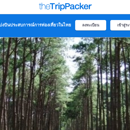
่งปันประสบการณ์การท่องเที่ยวในไทย
ลงทะเบียน
เข้าสู่ร