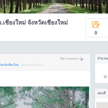
เชียงใหม่ จังหวัดเชียงใหม่
0
จำนวน
โดย Computer
ังหวัดเชียงใหม่
10 Sep 2017 00:00
แผนที่