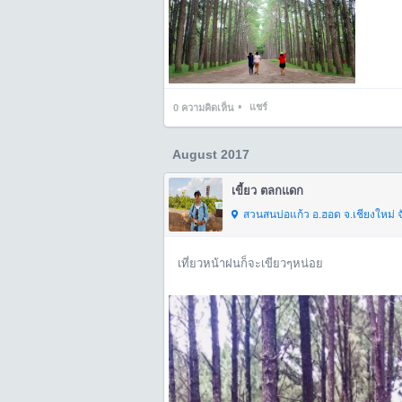
•
แชร์
0
ความคิดเห็น
August 2017
เขี้ยว ตลกแดก
สวนสนบ่อแก้ว อ.ฮอด จ.เชียงใหม่ จ
เที่ยวหน้าฝนก็จะเขียวๆหน่อย