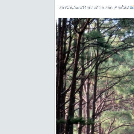
สถานีวนวัฒนวิจัยบ่อแก้ว อ.ฮอด เชียงใหม่
#c