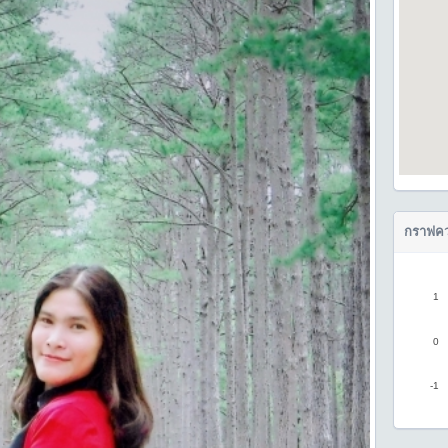
กราฟคว
1
0
-1