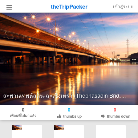
theTripPacker
เข้าสู่ระบบ
สะพานเทพหัสดิน-ฉะเชิงเทรา (Thephasadin Bridge-Chachoengsao)
0
0
0
เพื่อนที่ไปมาแล้ว
thumbs up
thumbs down