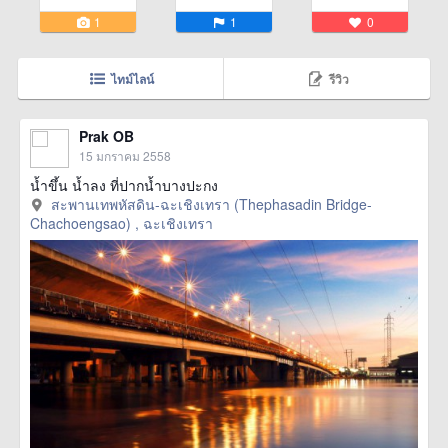
1
1
0
ไทม์ไลน์
รีวิว
Prak OB
15 มกราคม 2558
น้ำขึ้น น้ำลง ที่ปากน้ำบางปะกง
สะพานเทพหัสดิน-ฉะเชิงเทรา (Thephasadin Bridge-
Chachoengsao) , ฉะเชิงเทรา