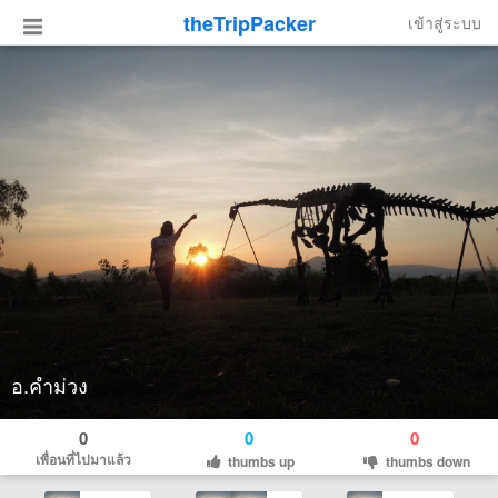
theTripPacker
เข้าสู่ระบบ
อ.คำม่วง
0
0
0
เพื่อนที่ไปมาแล้ว
thumbs up
thumbs down