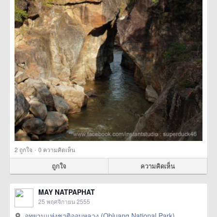
·
2
ถูกใจ
0 ความคิดเห็น
ถูกใจ
ความคิดเห็น
MAY NATPAPHAT
25 พฤศจิกายน 2555
อุทยานแห่งชาติออบหลวง (Obluang National Park),