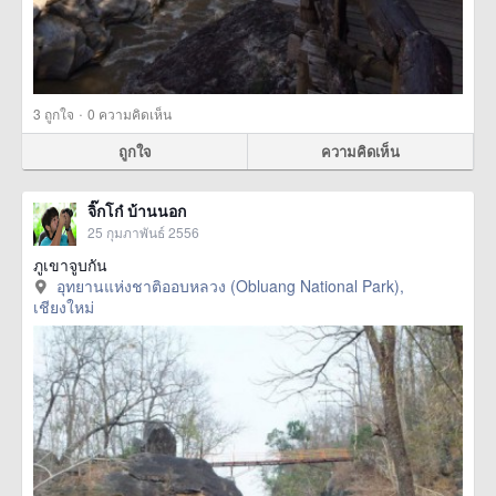
·
3
ถูกใจ
0 ความคิดเห็น
ถูกใจ
ความคิดเห็น
จิ๊กโก๋ บ้านนอก
25 กุมภาพันธ์ 2556
ภูเขาจูบกัน
อุทยานแห่งชาติออบหลวง (Obluang National Park),
เชียงใหม่