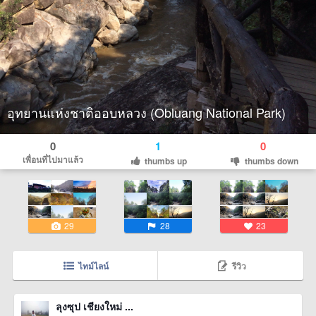
อุทยานแห่งชาติออบหลวง (Obluang National Park)
0
1
0
เพื่อนที่ไปมาแล้ว
thumbs up
thumbs down
29
28
23
ไทม์ไลน์
รีวิว
ลุงซุป เชียงใหม่ ...