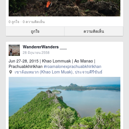
·
0
ถูกใจ
0 ความคิดเห็น
ถูกใจ
ความคิดเห็น
WandererWanders ___
28 มิถุนายน 2558
Jun 27-28, 2015 | Khao Lommuak | Ao Manao |
Prachuabkhirikhan‬
#‎roamalonexprachuabkhirikhan‬
เขาล้อมหมวก (Khao Lom Muak), ประจวบคีรีขันธ์