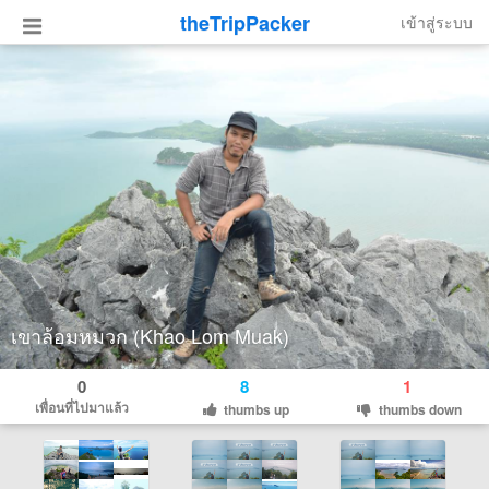
theTripPacker
เข้าสู่ระบบ
เขาล้อมหมวก (Khao Lom Muak)
0
8
1
เพื่อนที่ไปมาแล้ว
thumbs up
thumbs down