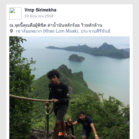
Vntp Sirimekha
30 มิถุนายน 2558
ณ.จุดนี้คุณคือผู้พิชิต ค่าน้ำมันหลักร้อย วิวหลักล้าน
เขาล้อมหมวก (Khao Lom Muak), ประจวบคีรีขันธ์