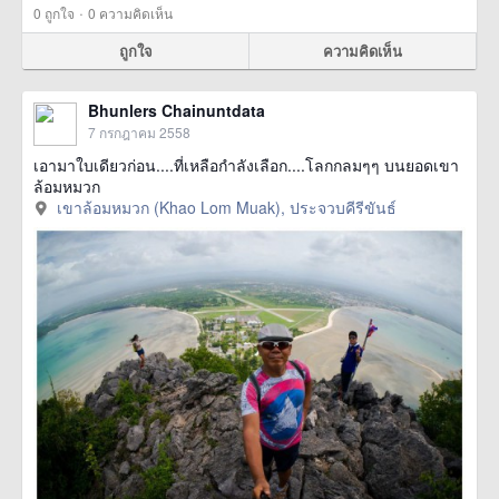
·
0
ถูกใจ
0 ความคิดเห็น
ถูกใจ
ความคิดเห็น
Bhunlers Chainuntdata
7 กรกฎาคม 2558
เอามาใบเดียวก่อน....ที่เหลือกำลังเลือก....โลกกลมๆๆ บนยอดเขา
ล้อมหมวก
เขาล้อมหมวก (Khao Lom Muak), ประจวบคีรีขันธ์