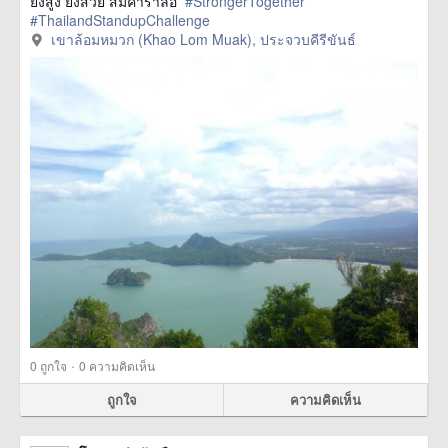
ยิ่งสูง ยิ่งสวย สมคำร่ำลือ ‪
#StrongerTogether‬
‪
#ThailandStandupChallenge‬
เขาล้อมหมวก (Khao Lom Muak), ประจวบคีรีขันธ์
·
0
ถูกใจ
0 ความคิดเห็น
ถูกใจ
ความคิดเห็น