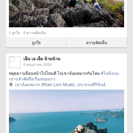
·
1
ถูกใจ
0 ความคิดเห็น
ถูกใจ
ความคิดเห็น
เอ็น เอ เอ็ม น้ามน้าม
6 พฤษภาคม 2559
หยุดยาวเดือนหน้าไปไหนดี ไปเขาล้อมหมวกกันไหม
#ไปนั่งบน
เขาแล้วคิดถึงเรื่องของเรา
เขาล้อมหมวก (Khao Lom Muak), ประจวบคีรีขันธ์