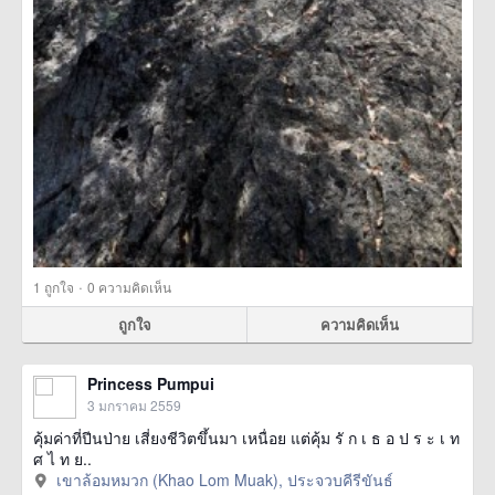
·
1
ถูกใจ
0 ความคิดเห็น
ถูกใจ
ความคิดเห็น
Princess Pumpui
3 มกราคม 2559
คุ้มค่าที่ปีนป่าย เสี่ยงชีวิตขึ้นมา เหนื่อย แต่คุ้ม รั ก เ ธ อ ป ร ะ เ ท
ศ ไ ท ย..
เขาล้อมหมวก (Khao Lom Muak), ประจวบคีรีขันธ์