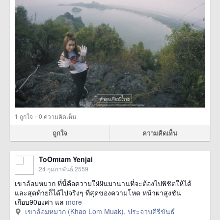
·
1
ถูกใจ
0 ความคิดเห็น
ถูกใจ
ความคิดเห็น
ToOmtam Yenjai
24 กุมภาพันธ์ 2559
เขาล้อมหมวก ที่นี้คือความใฝ่ฝันมานานที่จะต้องไปพิชิตให้ได้
และสุดท้ายก็ได้ไปจริงๆ ที่สุดของความโหด หน้าผาสูงชัน
เกือบ90องศา แล
more
เขาล้อมหมวก (Khao Lom Muak), ประจวบคีรีขันธ์