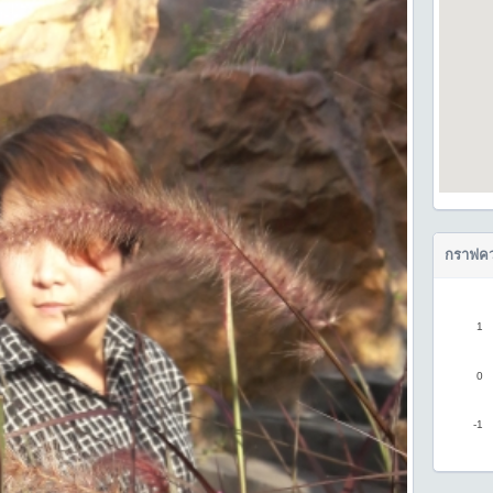
กราฟคว
1
0
-1