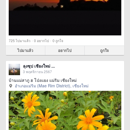
·
·
725
ไปมาแล้ว
0
อยากไป
0
ถูกใจ
ไปมาแล้ว
อยากไป
ถูกใจ
ลุงซุป เชียงใหม่ ...
3 พฤศจิกายน 2567
บ้านแม่สาภู ฮ โป่งแยง แม่ริม เชียงใหม่
อำเภอแม่ริม (Mae Rim District), เชียงใหม่