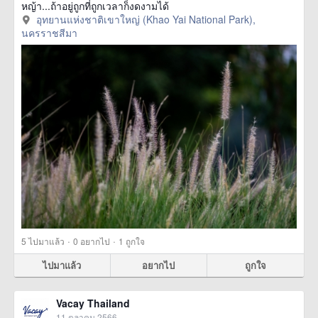
หญ้า...ถ้าอยู่ถูกที่ถูกเวลาก็งดงามได้
อุทยานแห่งชาติเขาใหญ่ (Khao Yai National Park),
นครราชสีมา
·
·
5
ไปมาแล้ว
0
อยากไป
1
ถูกใจ
ไปมาแล้ว
อยากไป
ถูกใจ
Vacay Thailand
11 ตุลาคม 2566