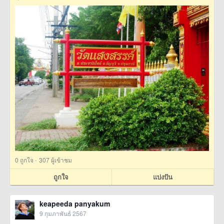
·
0
ถูกใจ
307 ผู้เข้าชม
ถูกใจ
แบ่งปัน
keapeeda panyakum
9 กุมภาพันธ์ 2567