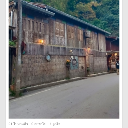
·
·
21
ไปมาแล้ว
0
อยากไป
1
ถูกใจ