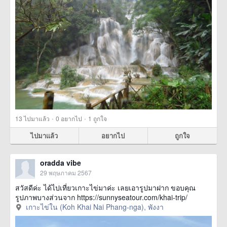
·
·
13
ไปมาแล้ว
0
อยากไป
1
ถูกใจ
ไปมาแล้ว
อยากไป
ถูกใจ
oradda vibe
29 พฤษภาคม 2567
สวัสดีค่ะ ได้ไปเที่ยวเกาะไข่มาค่ะ เลยเอารูปมาฝาก ขอบคุณ
รูปภาพบางส่วนจาก https://sunnyseatour.com/khai-trip/
เกาะไข่ใน (Koh Khai Nai Phang-nga), พังงา