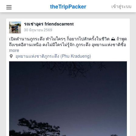
theTripPacker
เข้าสู่ระบบ
รถเช่าอุดร friendscarrent
30 มิถุนายน 2569
เปิดตำนานภูกระดึง ทำไมใครๆ ก็อยากไปสักครั้งในชีวิต ⛰️ ถ้าพูด
ถึงเขตอีสานเหนือ คงไม่มีใครไม่รู้จัก ภูกระดึง อุทยานแห่งชาติชื่อ
more
อุทยานแห่งชาติภูกระดึง (Phu Kradueng)