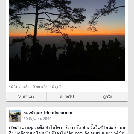
·
·
40
ไปมาแล้ว
0
อยากไป
0
ถูกใจ
ไปมาแล้ว
อยากไป
ถูกใจ
รถเช่าอุดร friendscarrent
30 มิถุนายน 2569
เปิดตำนานภูกระดึง ทำไมใครๆ ก็อยากไปสักครั้งในชีวิต ⛰️ ถ้าพูด
ถึงเขตอีสานเหนือ คงไม่มีใครไม่รู้จัก ภูกระดึง อุทยานแห่งชาติชื่อ