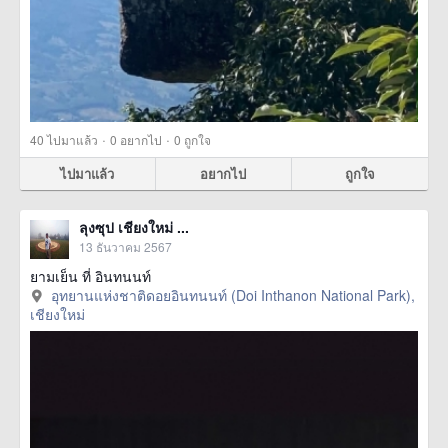
·
·
40
ไปมาแล้ว
0
อยากไป
0
ถูกใจ
ไปมาแล้ว
อยากไป
ถูกใจ
ลุงซุป เชียงใหม่ ...
13 ธันวาคม 2567
ยามเย็น ที่ อินทนนท์
อุทยานแห่งชาติดอยอินทนนท์ (Doi Inthanon National Park),
เชียงใหม่