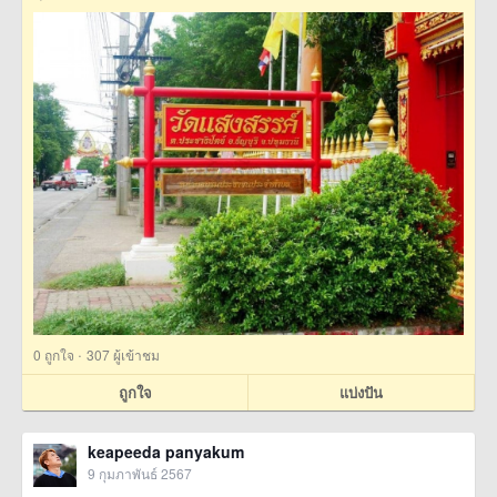
·
0
ถูกใจ
307 ผู้เข้าชม
ถูกใจ
แบ่งปัน
keapeeda panyakum
9 กุมภาพันธ์ 2567