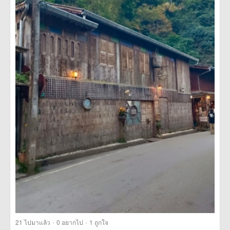
·
·
21
ไปมาแล้ว
0
อยากไป
1
ถูกใจ