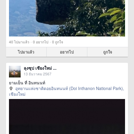
·
·
40
ไปมาแล้ว
0
อยากไป
0
ถูกใจ
ไปมาแล้ว
อยากไป
ถูกใจ
ลุงซุป เชียงใหม่ ...
13 ธันวาคม 2567
ยามเย็น ที่ อินทนนท์
อุทยานแห่งชาติดอยอินทนนท์ (Doi Inthanon National Park),
เชียงใหม่