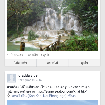
·
·
13
ไปมาแล้ว
0
อยากไป
1
ถูกใจ
ไปมาแล้ว
อยากไป
ถูกใจ
oradda vibe
29 พฤษภาคม 2567
สวัสดีค่ะ ได้ไปเที่ยวเกาะไข่มาค่ะ เลยเอารูปมาฝาก ขอบคุณ
รูปภาพบางส่วนจาก https://sunnyseatour.com/khai-trip/
เกาะไข่ใน (Koh Khai Nai Phang-nga), พังงา