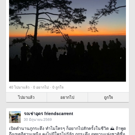
·
·
40
ไปมาแล้ว
0
อยากไป
0
ถูกใจ
ไปมาแล้ว
อยากไป
ถูกใจ
รถเช่าอุดร friendscarrent
30 มิถุนายน 2569
เปิดตำนานภูกระดึง ทำไมใครๆ ก็อยากไปสักครั้งในชีวิต ⛰️ ถ้าพูด
ถึงเขตอีสานเหนือ คงไม่มีใครไม่รู้จัก ภูกระดึง อุทยานแห่งชาติชื่อ