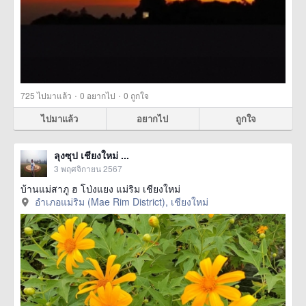
·
·
725
ไปมาแล้ว
0
อยากไป
0
ถูกใจ
ไปมาแล้ว
อยากไป
ถูกใจ
ลุงซุป เชียงใหม่ ...
3 พฤศจิกายน 2567
บ้านแม่สาภู ฮ โป่งแยง แม่ริม เชียงใหม่
อำเภอแม่ริม (Mae Rim District), เชียงใหม่