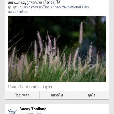
หญ้า...ถ้าอยู่ถูกที่ถูกเวลาก็งดงามได้
อุทยานแห่งชาติเขาใหญ่ (Khao Yai National Park),
นครราชสีมา
·
·
5
ไปมาแล้ว
0
อยากไป
1
ถูกใจ
ไปมาแล้ว
อยากไป
ถูกใจ
Vacay Thailand
11 ตุลาคม 2566