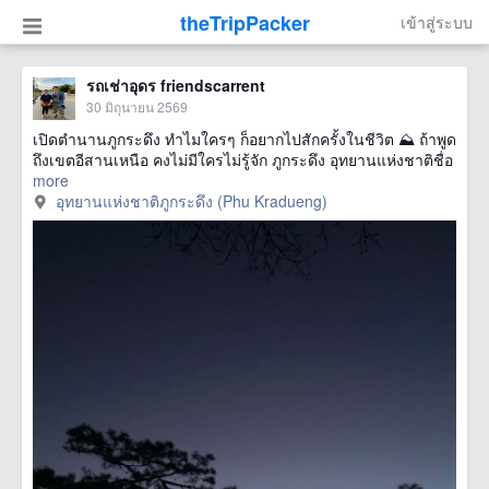
theTripPacker
เข้าสู่ระบบ
รถเช่าอุดร friendscarrent
30 มิถุนายน 2569
เปิดตำนานภูกระดึง ทำไมใครๆ ก็อยากไปสักครั้งในชีวิต ⛰️ ถ้าพูด
ถึงเขตอีสานเหนือ คงไม่มีใครไม่รู้จัก ภูกระดึง อุทยานแห่งชาติชื่อ
more
อุทยานแห่งชาติภูกระดึง (Phu Kradueng)