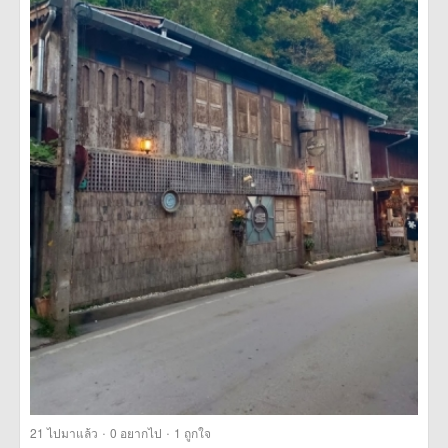
·
·
21
ไปมาแล้ว
0
อยากไป
1
ถูกใจ