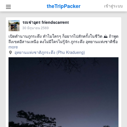
theTripPacker
เข้าสู่ระบบ
รถเช่าอุดร friendscarrent
30 มิถุนายน 2569
เปิดตำนานภูกระดึง ทำไมใครๆ ก็อยากไปสักครั้งในชีวิต ⛰️ ถ้าพูด
ถึงเขตอีสานเหนือ คงไม่มีใครไม่รู้จัก ภูกระดึง อุทยานแห่งชาติชื่อ
more
อุทยานแห่งชาติภูกระดึง (Phu Kradueng)