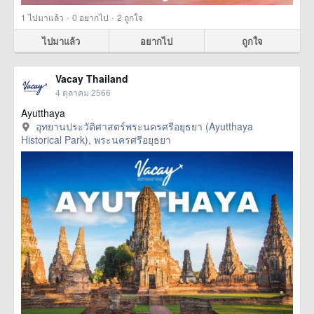
·
·
1
ไปมาแล้ว
0
อยากไป
2
ถูกใจ
ไปมาแล้ว
อยากไป
ถูกใจ
Vacay Thailand
4 ตุลาคม 2566
Ayutthaya
อุทยานประวัติศาสตร์พระนครศรีอยุธยา (Ayutthaya
Historical Park), พระนครศรีอยุธยา