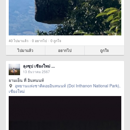
·
·
40
ไปมาแล้ว
0
อยากไป
0
ถูกใจ
ไปมาแล้ว
อยากไป
ถูกใจ
ลุงซุป เชียงใหม่ ...
13 ธันวาคม 2567
ยามเย็น ที่ อินทนนท์
อุทยานแห่งชาติดอยอินทนนท์ (Doi Inthanon National Park),
เชียงใหม่