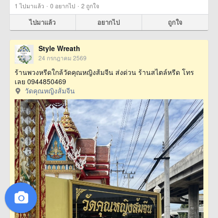
·
·
1
ไปมาแล้ว
0
อยากไป
2
ถูกใจ
ไปมาแล้ว
อยากไป
ถูกใจ
Style Wreath
24 กรกฎาคม 2569
ร้านพวงหรีดใกล้วัดคุณหญิงส้มจีน ส่งด่วน ร้านสไตล์หรีด โทร
เลย 0944850469
วัดคุณหญิงส้มจีน