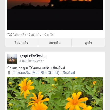
·
·
725
ไปมาแล้ว
0
อยากไป
0
ถูกใจ
ไปมาแล้ว
อยากไป
ถูกใจ
ลุงซุป เชียงใหม่ ...
3 พฤศจิกายน 2567
บ้านแม่สาภู ฮ โป่งแยง แม่ริม เชียงใหม่
อำเภอแม่ริม (Mae Rim District), เชียงใหม่