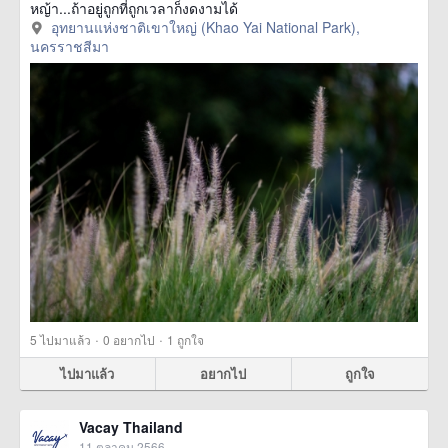
หญ้า...ถ้าอยู่ถูกที่ถูกเวลาก็งดงามได้
อุทยานแห่งชาติเขาใหญ่ (Khao Yai National Park),
นครราชสีมา
·
·
5
ไปมาแล้ว
0
อยากไป
1
ถูกใจ
ไปมาแล้ว
อยากไป
ถูกใจ
Vacay Thailand
11 ตุลาคม 2566