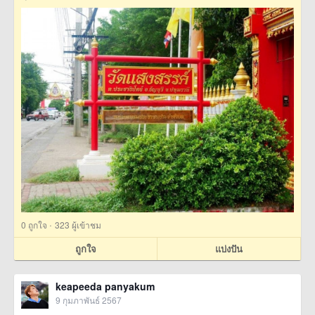
·
0
ถูกใจ
323 ผู้เข้าชม
ถูกใจ
แบ่งปัน
keapeeda panyakum
9 กุมภาพันธ์ 2567