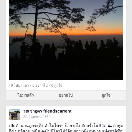
·
·
40
ไปมาแล้ว
0
อยากไป
0
ถูกใจ
ไปมาแล้ว
อยากไป
ถูกใจ
รถเช่าอุดร friendscarrent
30 มิถุนายน 2569
เปิดตำนานภูกระดึง ทำไมใครๆ ก็อยากไปสักครั้งในชีวิต ⛰️ ถ้าพูด
ถึงเขตอีสานเหนือ คงไม่มีใครไม่รู้จัก ภูกระดึง อุทยานแห่งชาติชื่อ