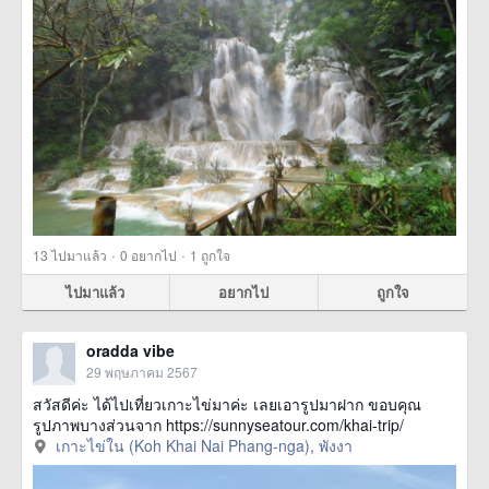
·
·
13
ไปมาแล้ว
0
อยากไป
1
ถูกใจ
ไปมาแล้ว
อยากไป
ถูกใจ
oradda vibe
29 พฤษภาคม 2567
สวัสดีค่ะ ได้ไปเที่ยวเกาะไข่มาค่ะ เลยเอารูปมาฝาก ขอบคุณ
รูปภาพบางส่วนจาก https://sunnyseatour.com/khai-trip/
เกาะไข่ใน (Koh Khai Nai Phang-nga), พังงา