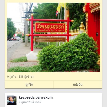
·
0
ถูกใจ
338 ผู้เข้าชม
ถูกใจ
แบ่งปัน
keapeeda panyakum
9 กุมภาพันธ์ 2567