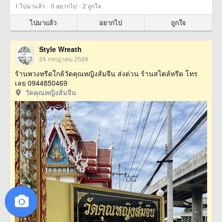
·
·
1
ไปมาแล้ว
0
อยากไป
2
ถูกใจ
ไปมาแล้ว
อยากไป
ถูกใจ
Style Wreath
24 กรกฎาคม 2569
ร้านพวงหรีดใกล้วัดคุณหญิงส้มจีน ส่งด่วน ร้านสไตล์หรีด โทร
เลย 0944850469
วัดคุณหญิงส้มจีน