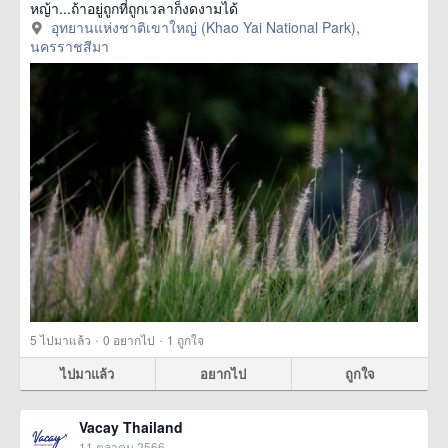
หญ้า...ถ้าอยู่ถูกที่ถูกเวลาก็งดงามได้
อุทยานแห่งชาติเขาใหญ่ (Khao Yai National Park),
นครราชสีมา
·
·
5
ไปมาแล้ว
0
อยากไป
1
ถูกใจ
ไปมาแล้ว
อยากไป
ถูกใจ
Vacay Thailand
11 ตุลาคม 2566