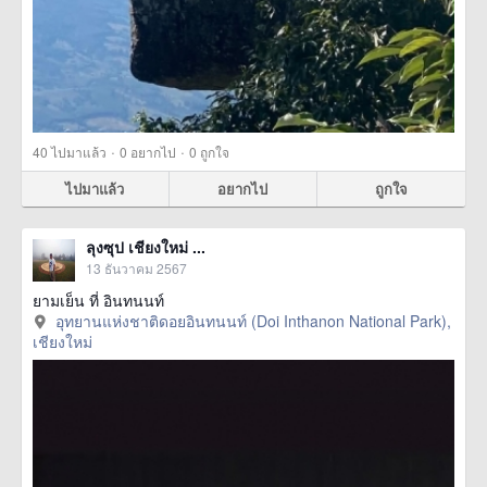
·
·
40
ไปมาแล้ว
0
อยากไป
0
ถูกใจ
ไปมาแล้ว
อยากไป
ถูกใจ
ลุงซุป เชียงใหม่ ...
13 ธันวาคม 2567
ยามเย็น ที่ อินทนนท์
อุทยานแห่งชาติดอยอินทนนท์ (Doi Inthanon National Park),
เชียงใหม่