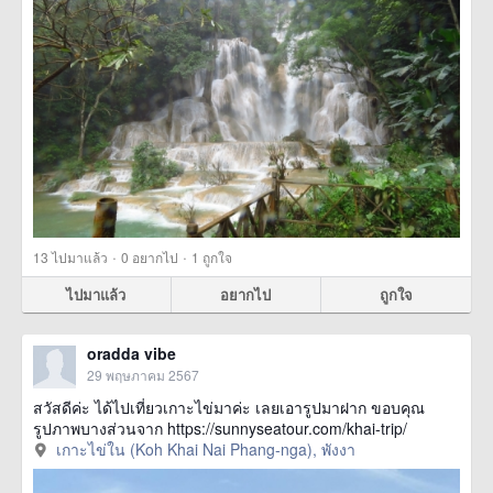
·
·
13
ไปมาแล้ว
0
อยากไป
1
ถูกใจ
ไปมาแล้ว
อยากไป
ถูกใจ
oradda vibe
29 พฤษภาคม 2567
สวัสดีค่ะ ได้ไปเที่ยวเกาะไข่มาค่ะ เลยเอารูปมาฝาก ขอบคุณ
รูปภาพบางส่วนจาก https://sunnyseatour.com/khai-trip/
เกาะไข่ใน (Koh Khai Nai Phang-nga), พังงา