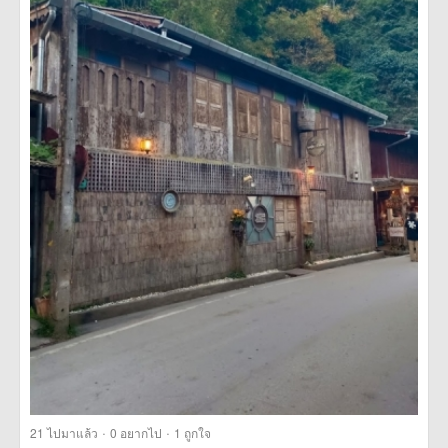
·
·
21
ไปมาแล้ว
0
อยากไป
1
ถูกใจ