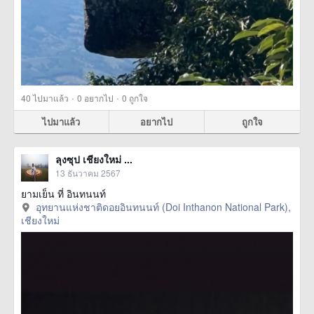
·
·
40
ไปมาแล้ว
0
อยากไป
0
ถูกใจ
ไปมาแล้ว
อยากไป
ถูกใจ
ลุงซุป เชียงใหม่ ...
13 ธันวาคม 2567
ยามเย็น ที่ อินทนนท์
อุทยานแห่งชาติดอยอินทนนท์ (Doi Inthanon National Park),
เชียงใหม่