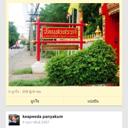
·
0
ถูกใจ
309 ผู้เข้าชม
ถูกใจ
แบ่งปัน
keapeeda panyakum
9 กุมภาพันธ์ 2567