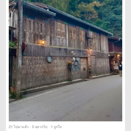
·
·
21
ไปมาแล้ว
0
อยากไป
1
ถูกใจ