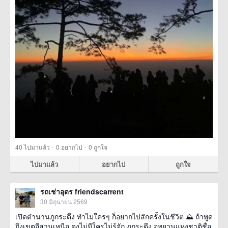
·
·
40
ไปมาแล้ว
0
อยากไป
0
ถูกใจ
ไปมาแล้ว
อยากไป
ถูกใจ
รถเช่าอุดร friendscarrent
30 มิถุนายน 2569
เปิดตำนานภูกระดึง ทำไมใครๆ ก็อยากไปสักครั้งในชีวิต ⛰️ ถ้าพูด
ถึงเขตอีสานเหนือ คงไม่มีใครไม่รู้จัก ภูกระดึง อุทยานแห่งชาติชื่อ