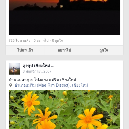
·
·
725
ไปมาแล้ว
0
อยากไป
0
ถูกใจ
ไปมาแล้ว
อยากไป
ถูกใจ
ลุงซุป เชียงใหม่ ...
3 พฤศจิกายน 2567
บ้านแม่สาภู ฮ โป่งแยง แม่ริม เชียงใหม่
อำเภอแม่ริม (Mae Rim District), เชียงใหม่