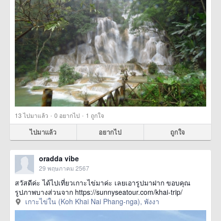
·
·
13
ไปมาแล้ว
0
อยากไป
1
ถูกใจ
ไปมาแล้ว
อยากไป
ถูกใจ
oradda vibe
29 พฤษภาคม 2567
สวัสดีค่ะ ได้ไปเที่ยวเกาะไข่มาค่ะ เลยเอารูปมาฝาก ขอบคุณ
รูปภาพบางส่วนจาก https://sunnyseatour.com/khai-trip/
เกาะไข่ใน (Koh Khai Nai Phang-nga), พังงา