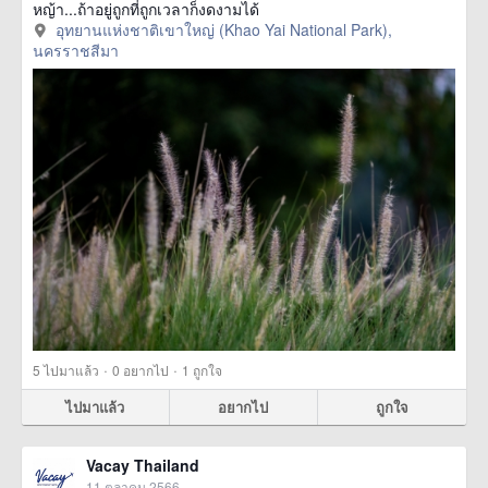
หญ้า...ถ้าอยู่ถูกที่ถูกเวลาก็งดงามได้
อุทยานแห่งชาติเขาใหญ่ (Khao Yai National Park),
นครราชสีมา
·
·
5
ไปมาแล้ว
0
อยากไป
1
ถูกใจ
ไปมาแล้ว
อยากไป
ถูกใจ
Vacay Thailand
11 ตุลาคม 2566