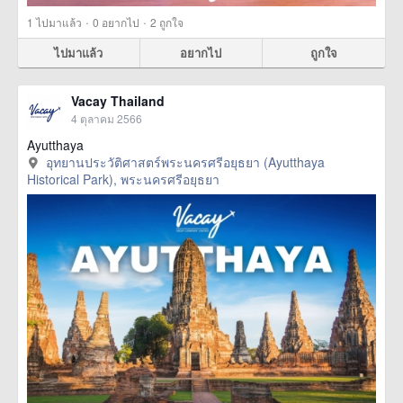
·
·
1
ไปมาแล้ว
0
อยากไป
2
ถูกใจ
ไปมาแล้ว
อยากไป
ถูกใจ
Vacay Thailand
4 ตุลาคม 2566
Ayutthaya
อุทยานประวัติศาสตร์พระนครศรีอยุธยา (Ayutthaya
Historical Park), พระนครศรีอยุธยา