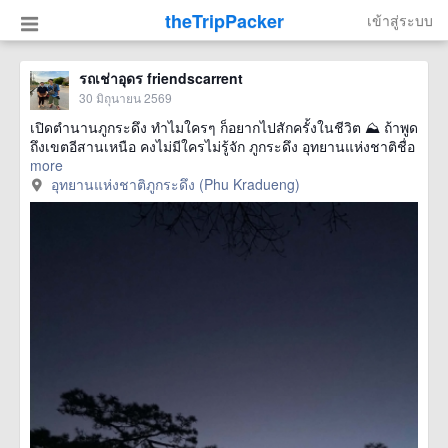
theTripPacker
เข้าสู่ระบบ
รถเช่าอุดร friendscarrent
30 มิถุนายน 2569
เปิดตำนานภูกระดึง ทำไมใครๆ ก็อยากไปสักครั้งในชีวิต ⛰️ ถ้าพูด
ถึงเขตอีสานเหนือ คงไม่มีใครไม่รู้จัก ภูกระดึง อุทยานแห่งชาติชื่อ
more
อุทยานแห่งชาติภูกระดึง (Phu Kradueng)