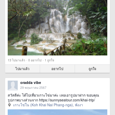
·
·
13
ไปมาแล้ว
0
อยากไป
1
ถูกใจ
ไปมาแล้ว
อยากไป
ถูกใจ
oradda vibe
29 พฤษภาคม 2567
สวัสดีค่ะ ได้ไปเที่ยวเกาะไข่มาค่ะ เลยเอารูปมาฝาก ขอบคุณ
รูปภาพบางส่วนจาก https://sunnyseatour.com/khai-trip/
เกาะไข่ใน (Koh Khai Nai Phang-nga), พังงา