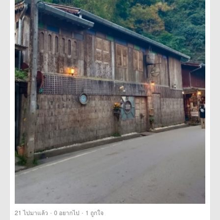
·
·
21
ไปมาแล้ว
0
อยากไป
1
ถูกใจ