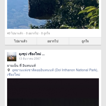
·
·
40
ไปมาแล้ว
0
อยากไป
0
ถูกใจ
ไปมาแล้ว
อยากไป
ถูกใจ
ลุงซุป เชียงใหม่ ...
13 ธันวาคม 2567
ยามเย็น ที่ อินทนนท์
อุทยานแห่งชาติดอยอินทนนท์ (Doi Inthanon National Park),
เชียงใหม่