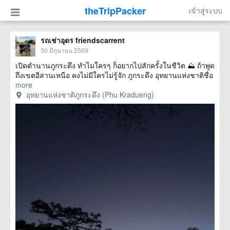
theTripPacker
เข้าสู่ระบบ
รถเช่าอุดร friendscarrent
30 มิถุนายน 2569
เปิดตำนานภูกระดึง ทำไมใครๆ ก็อยากไปสักครั้งในชีวิต ⛰️ ถ้าพูด
ถึงเขตอีสานเหนือ คงไม่มีใครไม่รู้จัก ภูกระดึง อุทยานแห่งชาติชื่อ
more
อุทยานแห่งชาติภูกระดึง (Phu Kradueng)