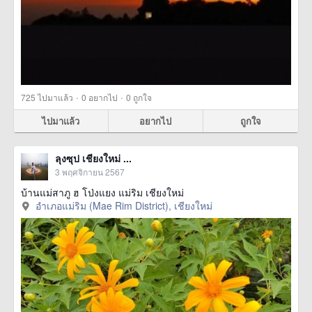
·
·
725
ไปมาแล้ว
0
อยากไป
0
ถูกใจ
ไปมาแล้ว
อยากไป
ถูกใจ
ลุงซุป เชียงใหม่ ...
3 พฤศจิกายน 2567
บ้านแม่สาภู ฮ โป่งแยง แม่ริม เชียงใหม่
อำเภอแม่ริม (Mae Rim District), เชียงใหม่