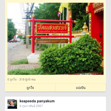
·
0
ถูกใจ
319 ผู้เข้าชม
ถูกใจ
แบ่งปัน
keapeeda panyakum
9 กุมภาพันธ์ 2567