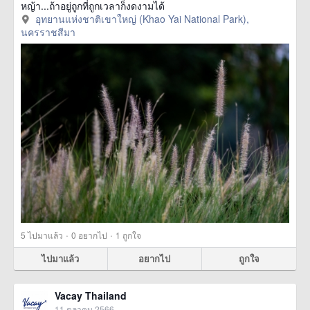
หญ้า...ถ้าอยู่ถูกที่ถูกเวลาก็งดงามได้
อุทยานแห่งชาติเขาใหญ่ (Khao Yai National Park),
นครราชสีมา
·
·
5
ไปมาแล้ว
0
อยากไป
1
ถูกใจ
ไปมาแล้ว
อยากไป
ถูกใจ
Vacay Thailand
11 ตุลาคม 2566