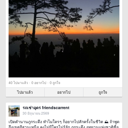
·
·
40
ไปมาแล้ว
0
อยากไป
0
ถูกใจ
ไปมาแล้ว
อยากไป
ถูกใจ
รถเช่าอุดร friendscarrent
30 มิถุนายน 2569
เปิดตำนานภูกระดึง ทำไมใครๆ ก็อยากไปสักครั้งในชีวิต ⛰️ ถ้าพูด
ถึงเขตอีสานเหนือ คงไม่มีใครไม่รู้จัก ภูกระดึง อุทยานแห่งชาติชื่อ